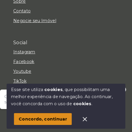
Sobre
Contato
Negocie seu Imóvel
Social
Instagram
Facebook
Youtube
TikTok
Esse site utiliza
cookies
, que possibilitam uma
melhor experiência de navegação.
Ao continuar,
Olá! Fale com um de nossos corretores e encontre
seu lar!
você concorda com o uso de
cookies
.
© Copyright 2026 - LC Negócios Imobiliários - Todos
os direitos reservados
Concordo, continuar
SITE PARA IMOBILIARIA