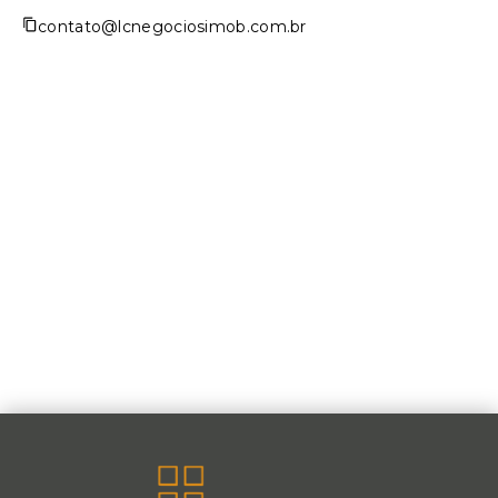
contato@lcnegociosimob.com.br