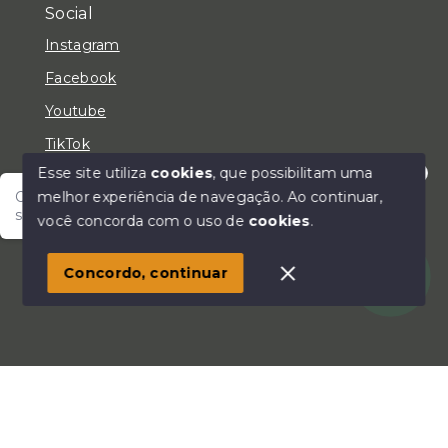
Social
Instagram
Facebook
Youtube
TikTok
Esse site utiliza
cookies
, que possibilitam uma
melhor experiência de navegação.
Ao continuar,
Olá! Fale com um de nossos corretores e encontre
seu lar!
você concorda com o uso de
cookies
.
© Copyright 2026 - LC Negócios Imobiliários - Todos
os direitos reservados
Concordo, continuar
SITE PARA IMOBILIARIA
Início
Histórico
Favoritos