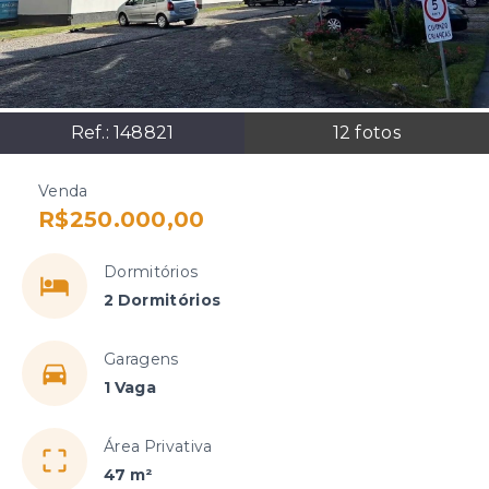
Ref.:
148821
12
fotos
Venda
R$250.000,00
Dormitórios
2 Dormitórios
Garagens
1 Vaga
Área Privativa
47 m²