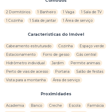
Cômodos
2 Dormitórios
1 Banheiro
1 Vaga
1 Sala de TV
1 Cozinha
1 Sala de jantar
1 Área de serviço
Características do Imóvel
Cabeamento estruturado
Cozinha
Espaço verde
Estacionamento
Forro de gesso
Gás central
Hidrômetro individual
Jardim
Permite animais
Perto de vias de acesso
Portaria
Salão de festas
Vista para a montanha
Área de serviço
Proximidades
Academia
Banco
Creche
Escola
Farmácia