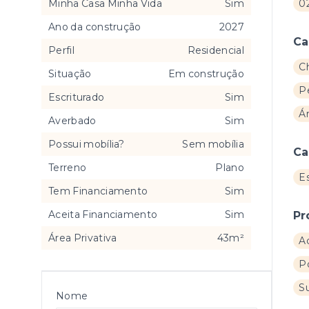
Minha Casa Minha Vida
Sim
0
Ano da construção
2027
Ca
Perfil
Residencial
C
Situação
Em construção
P
Escriturado
Sim
Á
Averbado
Sim
Possui mobília?
Sem mobília
Ca
Terreno
Plano
E
Tem Financiamento
Sim
Aceita Financiamento
Sim
Pr
Área Privativa
43m²
A
P
S
Nome