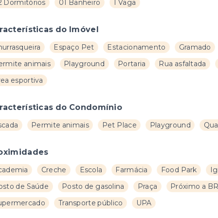
2 Dormitórios
01 Banheiro
1 Vaga
racterísticas do Imóvel
hurrasqueira
Espaço Pet
Estacionamento
Gramado
ermite animais
Playground
Portaria
Rua asfaltada
rea esportiva
racterísticas do Condomínio
scada
Permite animais
Pet Place
Playground
Qua
oximidades
cademia
Creche
Escola
Farmácia
Food Park
Ig
osto de Saúde
Posto de gasolina
Praça
Próximo a BR
upermercado
Transporte público
UPA