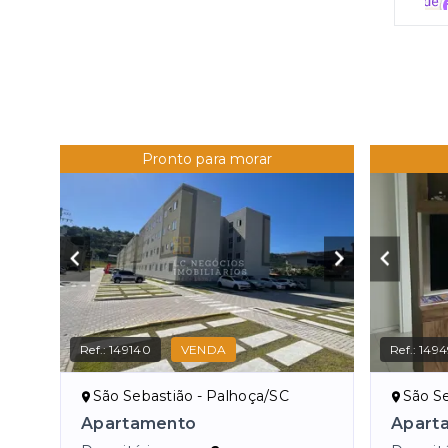
Pronto para morar
Ref.:
149140
VENDA
Ref.:
149
São Sebastião - Palhoça/SC
São Se
Apartamento
Apart