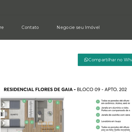
re
Contato
Negocie seu Imóvel
Compartilhar no Wh