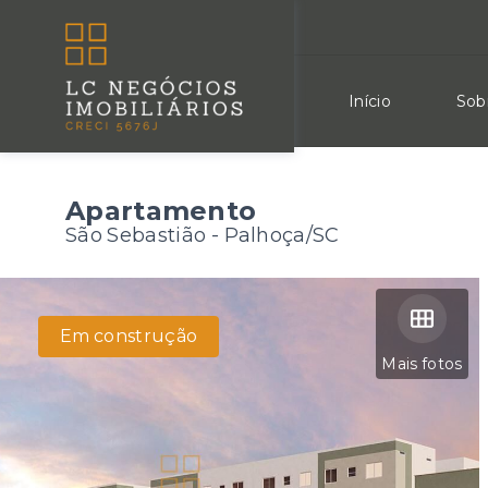
Início
Sob
Apartamento
São Sebastião - Palhoça/SC
Em construção
Mais fotos