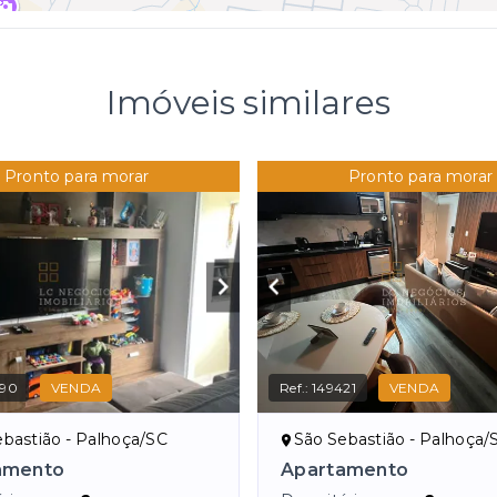
Imóveis similares
Pronto para morar
Pronto para morar
490
VENDA
Ref.:
149421
VENDA
bastião - Palhoça/SC
São Sebastião - Palhoça/
amento
Apartamento