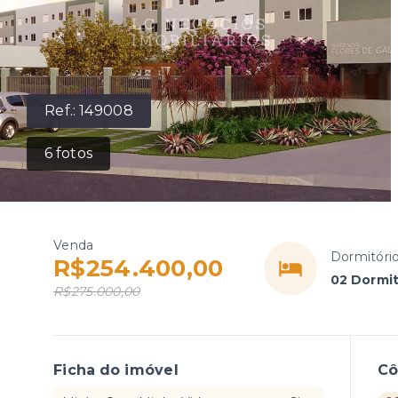
Ref.:
149008
6
fotos
Venda
Dormitóri
R$254.400,00
02 Dormit
R$275.000,00
Ficha do imóvel
C