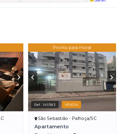
Leaflet
Pronto para morar
Ref.:
149383
VENDA
SC
São Sebastião - Palhoça/SC
Apartamento