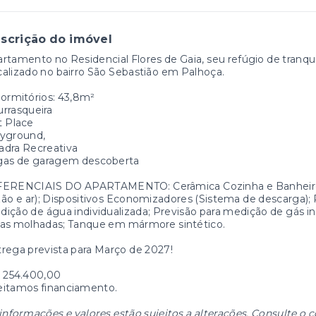
scrição do imóvel
rtamento no Residencial Flores de Gaia, seu refúgio de tranqui
alizado no bairro São Sebastião em Palhoça.
ormitórios: 43,8m²
rrasqueira
t Place
ayground,
adra Recreativa
gas de garagem descoberta
FERENCIAIS DO APARTAMENTO: Cerâmica Cozinha e Banheiro;
ão e ar); Dispositivos Economizadores (Sistema de descarga); 
ição de água individualizada; Previsão para medição de gás in
eas molhadas; Tanque em mármore sintético.
rega prevista para Março de 2027!
: 254.400,00
eitamos financiamento.
informações e valores estão sujeitos a alterações. Consulte o c