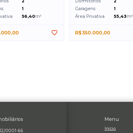
rios
2
Dormitórios
2
ns
1
Garagens
1
vativa
56,40
m²
Área Privativa
55,43
m
.000,00
R$350.000,00
obiliários
Menu
Início
32/0001-66