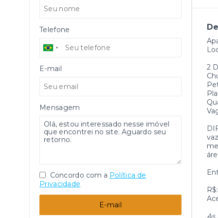
De
Telefone
Apa
Loc
2 D
E-mail
Chu
Pe
Pl
Qu
Mensagem
Va
DI
vaz
med
ár
Ent
Concordo com a
Política de
Privacidade
R$
Ac
E-mail
As 