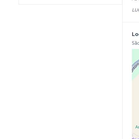
LU
Lo
São