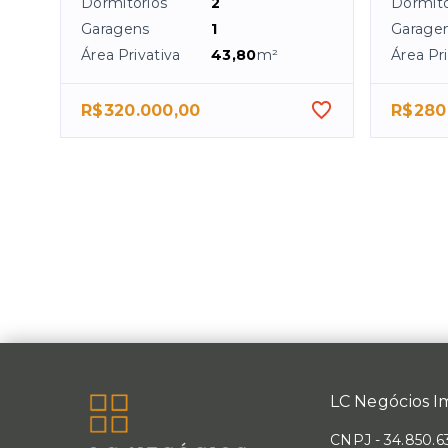
Dormitórios
2
Dormitó
Garagens
1
Garage
Área Privativa
43,80
m²
Área Pri
R$320.000,00
R$280
LC Negócios Im
CNPJ
-
34.850.6