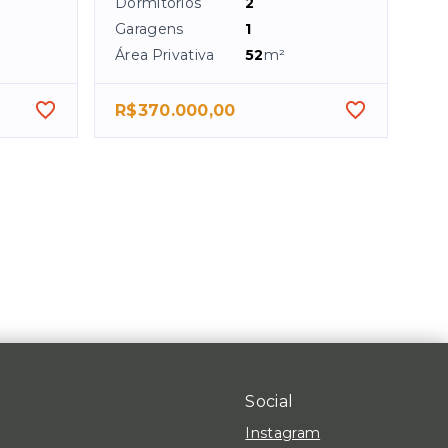
Dormitórios
2
Garagens
1
²
Área Privativa
52
m²
R$370.000,00
Social
Instagram