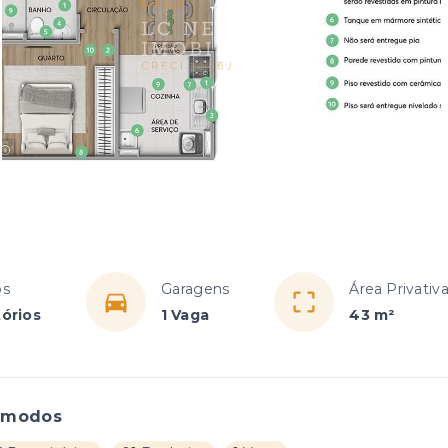
os
Garagens
Área Privativ
órios
1 Vaga
43 m²
ômodos