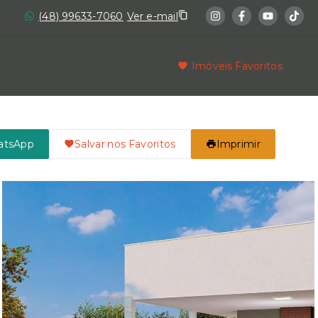
(48) 99633-7060
Ver e-mail
Imóveis Favoritos
atsApp
Salvar nos Favoritos
Imprimir