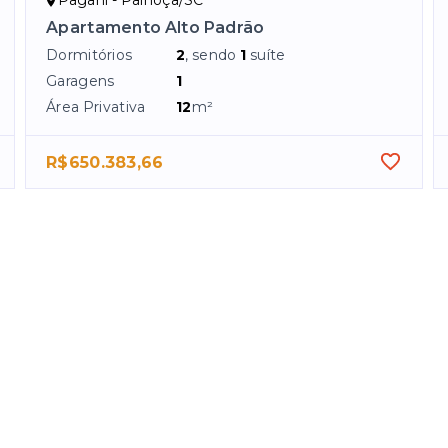
Pagani - Palhoça/SC
Apartamento Alto Padrão
Dormitórios
2
, sendo
1
suíte
Garagens
1
Área Privativa
12
m²
R$650.383,66