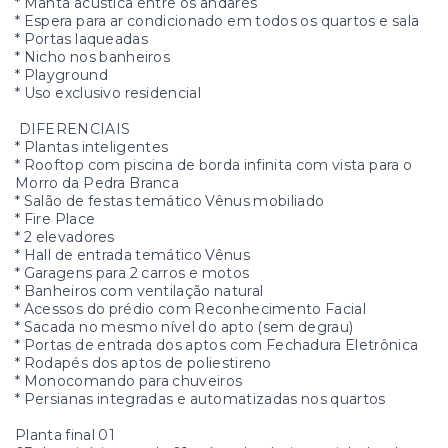
* Manta acústica entre os andares
* Espera para ar condicionado em todos os quartos e sala
* Portas laqueadas
* Nicho nos banheiros
* Playground
* Uso exclusivo residencial
DIFERENCIAIS
* Plantas inteligentes
* Rooftop com piscina de borda infinita com vista para o
Morro da Pedra Branca
* Salão de festas temático Vênus mobiliado
* Fire Place
* 2 elevadores
* Hall de entrada temático Vênus
* Garagens para 2 carros e motos
* Banheiros com ventilação natural
* Acessos do prédio com Reconhecimento Facial
* Sacada no mesmo nível do apto (sem degrau)
* Portas de entrada dos aptos com Fechadura Eletrônica
* Rodapés dos aptos de poliestireno
* Monocomando para chuveiros
* Persianas integradas e automatizadas nos quartos
Planta final 01