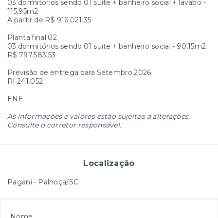
03 dormitórios sendo 01 suíte + banheiro social + lavabo -
115,95m2
A partir de R$ 916.021,35
Planta final 02
03 dormitórios sendo 01 suíte + banheiro social - 90,15m2
R$ 797.583,53
Previsão de entrega para Setembro 2026
RI 241.052
ENE
As informações e valores estão sujeitos a alterações.
Consulte o corretor responsável.
Localização
Pagani - Palhoça/SC
Nome