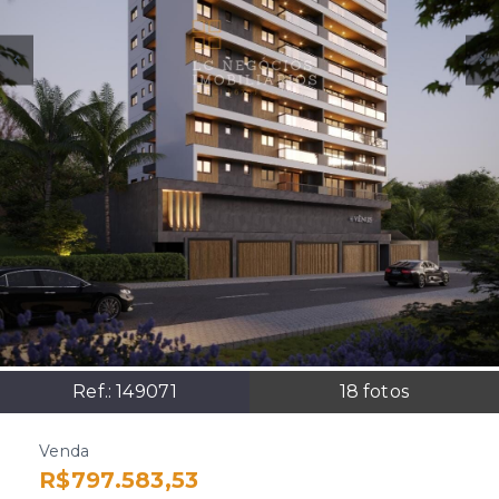
Ref.:
149071
18
fotos
Venda
R$797.583,53