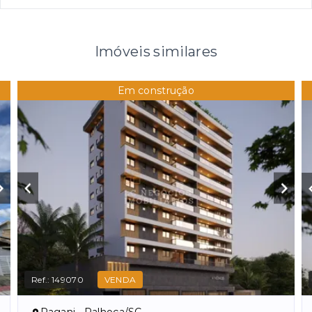
Imóveis similares
Em construção
Ref.:
149070
VENDA