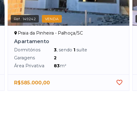
Ref.:
149242
VENDA
Praia da Pinheira - Palhoça/SC
Apartamento
Dormitórios
3
, sendo
1
suíte
Garagens
2
Área Privativa
83
m²
R$585.000,00