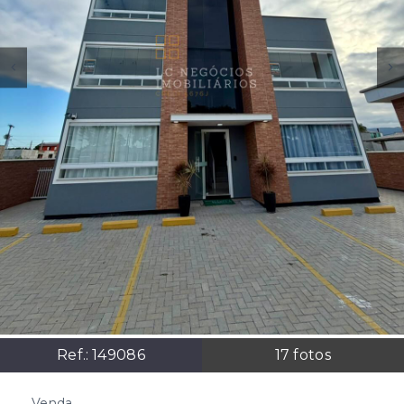
Ref.:
149086
17
fotos
Venda