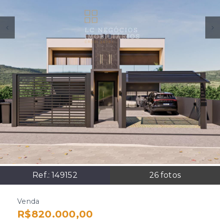
Ref.:
149152
26
fotos
Venda
R$820.000,00