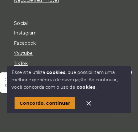
Negocie seu Imóvel
Social
Instagram
Facebook
Youtube
TikTok
Esse site utiliza
cookies
, que possibilitam uma
melhor experiência de navegação.
Ao continuar,
Olá! Fale com um de nossos corretores e encontre
seu lar!
você concorda com o uso de
cookies
.
© Copyright 2026 - LC Negócios Imobiliários - Todos
os direitos reservados
Concordo, continuar
SITE PARA IMOBILIARIA