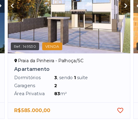
Ref.:
149530
VENDA
Praia da Pinheira - Palhoça/SC
Apartamento
Dormitórios
3
, sendo
1
suíte
Garagens
2
Área Privativa
83
m²
R$585.000,00