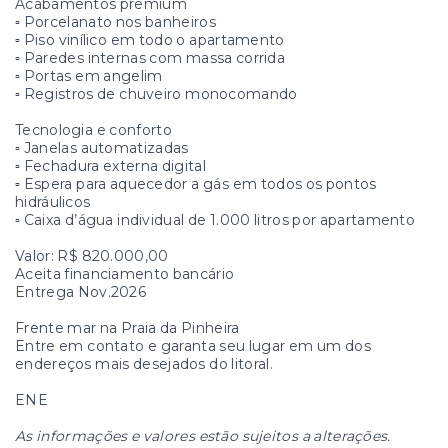
Acabamentos premium
▫️ Porcelanato nos banheiros
▫️ Piso vinílico em todo o apartamento
▫️ Paredes internas com massa corrida
▫️ Portas em angelim
▫️ Registros de chuveiro monocomando
Tecnologia e conforto
▫️ Janelas automatizadas
▫️ Fechadura externa digital
▫️ Espera para aquecedor a gás em todos os pontos
hidráulicos
▫️ Caixa d’água individual de 1.000 litros por apartamento
Valor: R$ 820.000,00
Aceita financiamento bancário
Entrega Nov.2026
Frente mar na Praia da Pinheira
Entre em contato e garanta seu lugar em um dos
endereços mais desejados do litoral.
ENE
As informações e valores estão sujeitos a alterações.