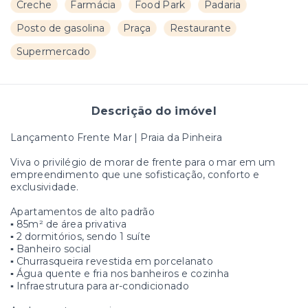
Creche
Farmácia
Food Park
Padaria
Posto de gasolina
Praça
Restaurante
Supermercado
Descrição do imóvel
Lançamento Frente Mar | Praia da Pinheira
Viva o privilégio de morar de frente para o mar em um
empreendimento que une sofisticação, conforto e
exclusividade.
Apartamentos de alto padrão
▪️ 85m² de área privativa
▪️ 2 dormitórios, sendo 1 suíte
▪️ Banheiro social
▪️ Churrasqueira revestida em porcelanato
▪️ Água quente e fria nos banheiros e cozinha
▪️ Infraestrutura para ar-condicionado