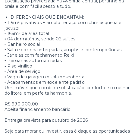
Localização privilegiada na Avenida Central, pertinho da
praia e com fácil acesso a tudo.
DIFERENCIAIS QUE ENCANTAM:
▫ 115m² privativos + amplo terraço com churrasqueira e
jacuzzi
▫ 166m² de área total
▫ 04 dormitórios, sendo 02 suítes
▫ Banheiro social
▫ Sala e cozinha integradas, amplas e contemporâneas
▫ Janelas com fechamento Reiki
▫ Persianas automatizadas
▫ Piso vinílico
▫ Área de serviço
▫ Vaga de garagem dupla descoberta
▫ Acabamentos em excelente padrão
Um imóvel que combina sofisticação, conforto e o melhor
do litoral em perfeita harmonia.
R$ 990.000,00
Aceita financiamento bancário
Entrega prevista para outubro de 2026
Seja para morar ou investir, essa é daquelas oportunidades