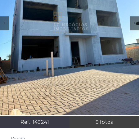
Ref.:
149241
9
fotos
Venda