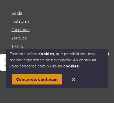
Social
Instagram
Facebook
Youtube
TikTok
Esse site utiliza
cookies
, que possibilitam uma
melhor experiência de navegação.
Ao continuar,
Olá! Fale com um de nossos corretores e encontre
seu lar!
você concorda com o uso de
cookies
.
© Copyright 2026 - LC Negócios Imobiliários - Todos
os direitos reservados
Concordo, continuar
SITE PARA IMOBILIARIA
Início
Histórico
Favoritos