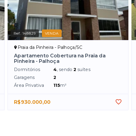
Ref.:
148829
VENDA
Praia da Pinheira - Palhoça/SC
Apartamento Cobertura na Praia da
Pinheira - Palhoça
Dormitórios
4
, sendo
2
suítes
Garagens
2
Área Privativa
115
m²
R$930.000,00