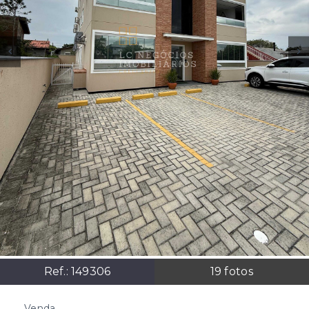
Ref.:
149306
19
fotos
Venda