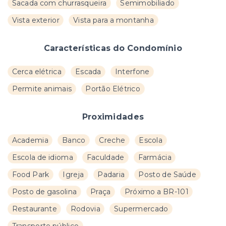
Sacada com churrasqueira
Semimobiliado
Vista exterior
Vista para a montanha
Características do Condomínio
Cerca elétrica
Escada
Interfone
Permite animais
Portão Elétrico
Proximidades
Academia
Banco
Creche
Escola
Escola de idioma
Faculdade
Farmácia
Food Park
Igreja
Padaria
Posto de Saúde
Posto de gasolina
Praça
Próximo a BR-101
Restaurante
Rodovia
Supermercado