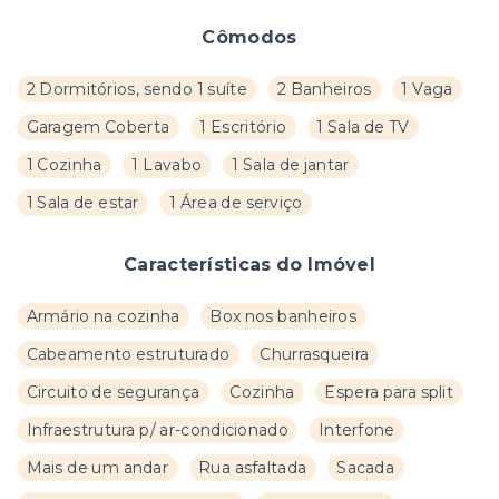
Cômodos
2 Dormitórios, sendo 1 suíte
2 Banheiros
1 Vaga
Garagem Coberta
1 Escritório
1 Sala de TV
1 Cozinha
1 Lavabo
1 Sala de jantar
1 Sala de estar
1 Área de serviço
Características do Imóvel
Armário na cozinha
Box nos banheiros
Cabeamento estruturado
Churrasqueira
Circuito de segurança
Cozinha
Espera para split
Infraestrutura p/ ar-condicionado
Interfone
Mais de um andar
Rua asfaltada
Sacada