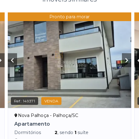
Pronto para morar
Ref.:
149371
VENDA
Nova Palhoça - Palhoça/SC
Apartamento
Dormitórios
2
, sendo
1
suíte