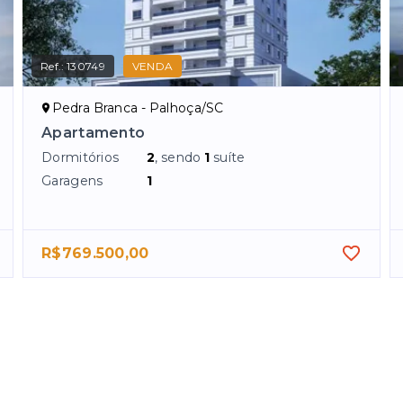
Ref.:
130749
VENDA
Pedra Branca - Palhoça/SC
Apartamento
Dormitórios
2
, sendo
1
suíte
Garagens
1
R$769.500,00