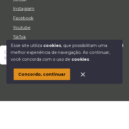
Instagram
Facebook
Youtube
TikTok
Esse site utiliza
cookies
, que possibilitam uma
melhor experiência de navegação.
Ao continuar,
Olá! Fale com um de nossos corretores e encontre
seu lar!
você concorda com o uso de
cookies
.
© Copyright 2026 - LC Negócios Imobiliários - Todos
os direitos reservados
Concordo, continuar
SITE PARA IMOBILIARIA
Início
Histórico
Favoritos