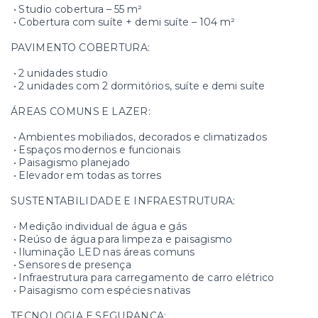
• Studio cobertura – 55 m²
• Cobertura com suíte + demi suíte – 104 m²
PAVIMENTO COBERTURA:
• 2 unidades studio
• 2 unidades com 2 dormitórios, suíte e demi suíte
ÁREAS COMUNS E LAZER:
• Ambientes mobiliados, decorados e climatizados
• Espaços modernos e funcionais
• Paisagismo planejado
• Elevador em todas as torres
SUSTENTABILIDADE E INFRAESTRUTURA:
• Medição individual de água e gás
• Reúso de água para limpeza e paisagismo
• Iluminação LED nas áreas comuns
• Sensores de presença
• Infraestrutura para carregamento de carro elétrico
• Paisagismo com espécies nativas
TECNOLOGIA E SEGURANÇA: