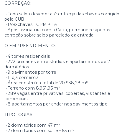
CORREÇÃO:
• Todo saldo devedor até entrega das chaves corrigido
pelo CUB
• Pós-chaves: IGPM + 1%
• Após assinatura com a Caixa, permanece apenas
correção sobre saldo parcelado da entrada
O EMPREENDIMENTO:
• 4 torres residenciais
• 272 unidades entre studios e apartamentos de 2
dormitórios
• 9 pavimentos por torre
• 1 loja comercial
• Área construída total de 20.938,28 m²
• Terreno com 8.961,95 m²
• 289 vagas entre privativas, cobertas, visitantes e
comerciais
• 8 apartamentos por andar nos pavimentos tipo
TIPOLOGIAS:
• 2 dormitórios com 47 m²
• 2 dormitórios com suíte – 53 m²