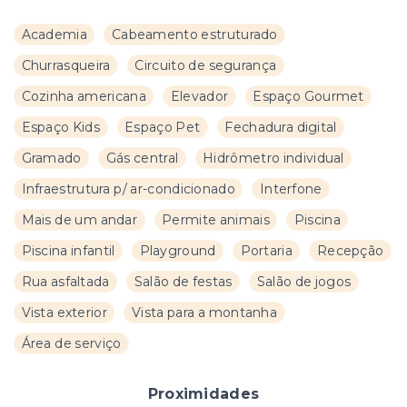
Academia
Cabeamento estruturado
Churrasqueira
Circuito de segurança
Cozinha americana
Elevador
Espaço Gourmet
Espaço Kids
Espaço Pet
Fechadura digital
Gramado
Gás central
Hidrômetro individual
Infraestrutura p/ ar-condicionado
Interfone
Mais de um andar
Permite animais
Piscina
Piscina infantil
Playground
Portaria
Recepção
Rua asfaltada
Salão de festas
Salão de jogos
Vista exterior
Vista para a montanha
Área de serviço
Proximidades