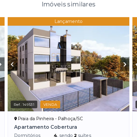
Imóveis similares
Lançamento
Ref.:
149531
VENDA
Praia da Pinheira - Palhoça/SC
Apartamento Cobertura
Dormitórios
4
, sendo
2
suítes