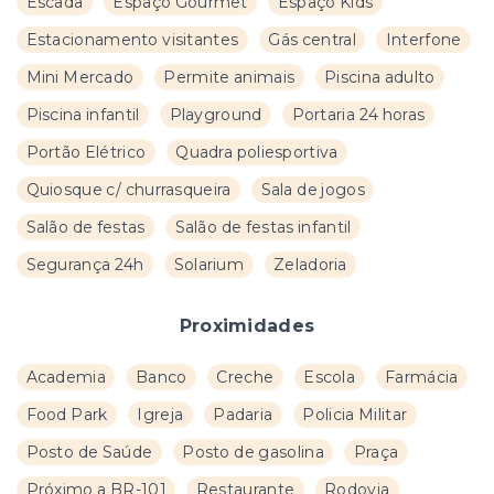
Escada
Espaço Gourmet
Espaço Kids
Estacionamento visitantes
Gás central
Interfone
Mini Mercado
Permite animais
Piscina adulto
Piscina infantil
Playground
Portaria 24 horas
Portão Elétrico
Quadra poliesportiva
Quiosque c/ churrasqueira
Sala de jogos
Salão de festas
Salão de festas infantil
Segurança 24h
Solarium
Zeladoria
Proximidades
Academia
Banco
Creche
Escola
Farmácia
Food Park
Igreja
Padaria
Policia Militar
Posto de Saúde
Posto de gasolina
Praça
Próximo a BR-101
Restaurante
Rodovia