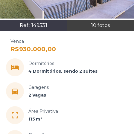
Ref.:
149531
10
fotos
Venda
R$930.000,00
Dormitórios
4 Dormitórios, sendo 2 suítes
Garagens
2 Vagas
Área Privativa
115 m²