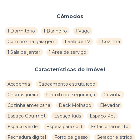
Cômodos
1 Dormitório
1 Banheiro
1 Vaga
Com box na garagem
1 Sala de TV
1 Cozinha
1 Sala de jantar
1 Área de serviço
Características do Imóvel
Academia
Cabeamento estruturado
Churrasqueira
Circuito de segurança
Cozinha
Cozinha americana
Deck Molhado
Elevador
Espaço Gourmet
Espaço Kids
Espaço Pet
Espaço verde
Espera para split
Estacionamento
Fechadura digital
Forro de gesso
Gerador elétrico