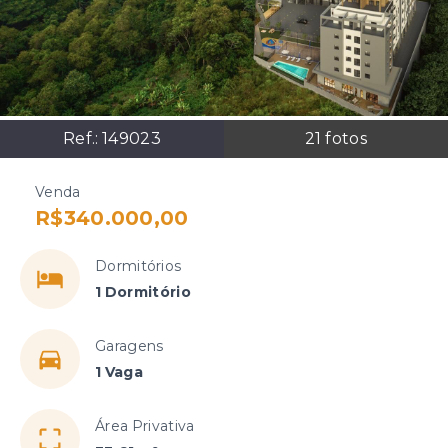
Ref.:
149023
21
fotos
Venda
R$340.000,00
Dormitórios
1 Dormitório
Garagens
1 Vaga
Área Privativa