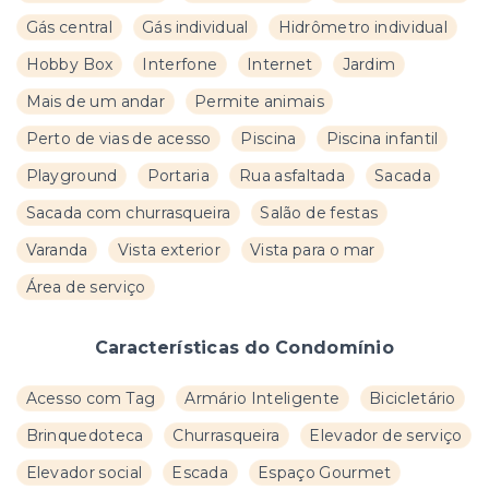
Gás central
Gás individual
Hidrômetro individual
Hobby Box
Interfone
Internet
Jardim
Mais de um andar
Permite animais
Perto de vias de acesso
Piscina
Piscina infantil
Playground
Portaria
Rua asfaltada
Sacada
Sacada com churrasqueira
Salão de festas
Varanda
Vista exterior
Vista para o mar
Área de serviço
Características do Condomínio
Acesso com Tag
Armário Inteligente
Bicicletário
Brinquedoteca
Churrasqueira
Elevador de serviço
Elevador social
Escada
Espaço Gourmet