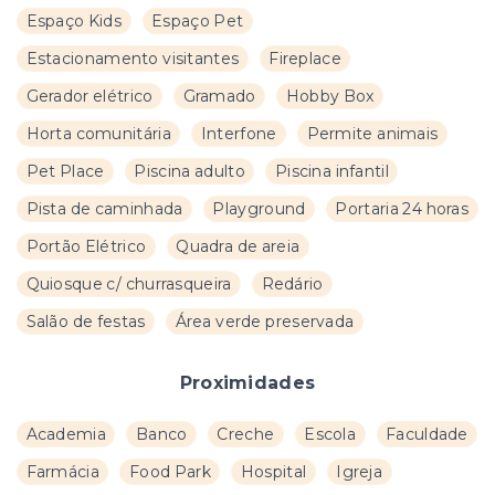
Espaço Kids
Espaço Pet
Estacionamento visitantes
Fireplace
Gerador elétrico
Gramado
Hobby Box
Horta comunitária
Interfone
Permite animais
Pet Place
Piscina adulto
Piscina infantil
Pista de caminhada
Playground
Portaria 24 horas
Portão Elétrico
Quadra de areia
Quiosque c/ churrasqueira
Redário
Salão de festas
Área verde preservada
Proximidades
Academia
Banco
Creche
Escola
Faculdade
Farmácia
Food Park
Hospital
Igreja