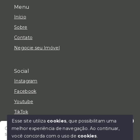
Menu
Início
Sobre
Contato
Negocie seu Imóvel
Social
Instagram
Facebook
Youtube
TikTok
Esse site utiliza
cookies
, que possibilitam uma
melhor experiência de navegação.
Ao continuar,
Olá! Fale com um de nossos corretores e encontre
seu lar!
você concorda com o uso de
cookies
.
© Copyright 2026 - LC Negócios Imobiliários - Todos