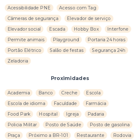
Acessibilidade PNE
Acesso com Tag
Câmeras de segurança
Elevador de serviço
Elevador social
Escada
Hobby Box
Interfone
Permite animais
Playground
Portaria 24 horas
Portão Elétrico
Salão de festas
Segurança 24h
Zeladoria
Proximidades
Academia
Banco
Creche
Escola
Escola de idioma
Faculdade
Farmácia
Food Park
Hospital
Igreja
Padaria
Policia Militar
Posto de Saúde
Posto de gasolina
Praça
Próximo a BR-101
Restaurante
Rodovia