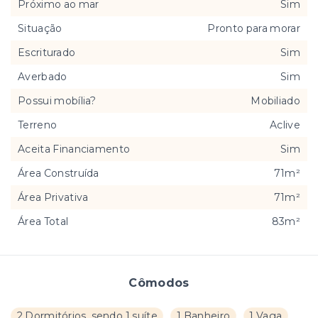
Próximo ao mar
Sim
Situação
Pronto para morar
Escriturado
Sim
Averbado
Sim
Possui mobília?
Mobiliado
Terreno
Aclive
Aceita Financiamento
Sim
Área Construída
71m²
Área Privativa
71m²
Área Total
83m²
Cômodos
2 Dormitórios, sendo 1 suíte
1 Banheiro
1 Vaga