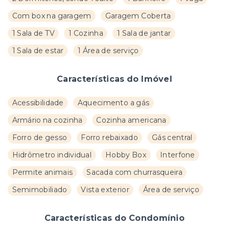
Com box na garagem
Garagem Coberta
1 Sala de TV
1 Cozinha
1 Sala de jantar
1 Sala de estar
1 Área de serviço
Características do Imóvel
Acessibilidade
Aquecimento a gás
Armário na cozinha
Cozinha americana
Forro de gesso
Forro rebaixado
Gás central
Hidrômetro individual
Hobby Box
Interfone
Permite animais
Sacada com churrasqueira
Semimobiliado
Vista exterior
Área de serviço
Características do Condomínio