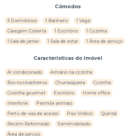
Cômodos
3 Dormitórios
1 Banheiro
1 Vaga
Garagem Coberta
1 Escritório
1 Cozinha
1 Sala de jantar
1 Sala de estar
1 Área de serviço
Características do Imóvel
Ar condicionado
Armário na cozinha
Box nos banheiros
Churrasqueira
Cozinha
Cozinha gourmet
Escritório
Home office
Interfone
Permite animais
Perto de vias de acesso
Piso Vinílico
Quintal
Recém Reformado
Semimobiliado
Área de serviço