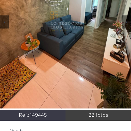
Ref.:
149445
22
fotos
Venda