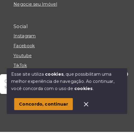
Negocie seu Imóvel
Social
Instagram
Facebook
Youtube
TikTok
Esse site utiliza
cookies
, que possibilitam uma
melhor experiência de navegação.
Ao continuar,
Olá! Fale com um de nossos corretores e encontre
seu lar!
você concorda com o uso de
cookies
.
© Copyright 2026 - LC Negócios Imobiliários - Todos
os direitos reservados
Concordo, continuar
SITE PARA IMOBILIARIA