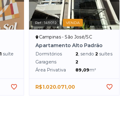
Ref.:
149012
VENDA
Campinas - São José/SC
Apartamento Alto Padrão
1
suíte
Dormitórios
2
, sendo
2
suítes
Garagens
2
Área Privativa
89,09
m²
R$1.020.071,00