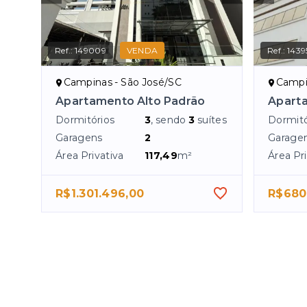
Ref.:
149009
VENDA
Ref.:
1439
Campinas - São José/SC
Campi
Apartamento Alto Padrão
Apart
Dormitórios
3
, sendo
3
suítes
Dormitó
Garagens
2
Garage
Área Privativa
117,49
m²
Área Pri
R$1.301.496,00
R$680