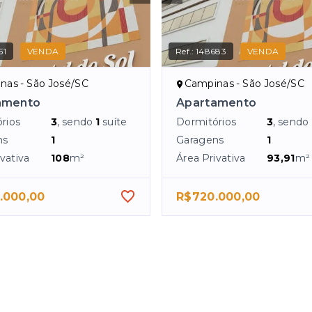
51
VENDA
Ref.:
148683
VENDA
nas - São José/SC
Campinas - São José/SC
amento
Apartamento
rios
3
, sendo
1
suíte
Dormitórios
3
, sendo
ns
1
Garagens
1
vativa
108
m²
Área Privativa
93,91
m²
.000,00
R$720.000,00