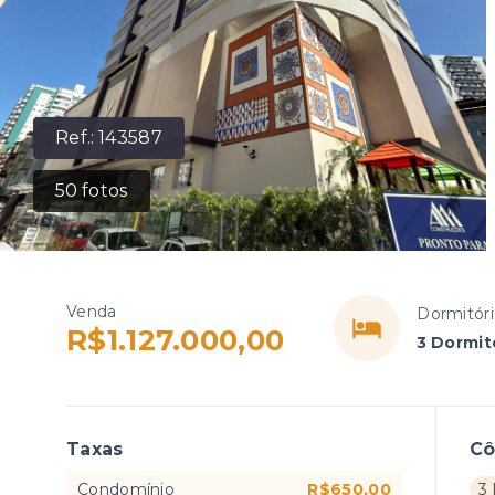
Ref.:
143587
50
fotos
Venda
Dormitóri
R$1.127.000,00
3 Dormitó
Taxas
C
Condomínio
R$650,00
3 