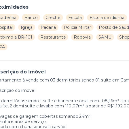
oximidades
cademia
Banco
Creche
Escola
Escola de idioma
ospital
Igreja
Padaria
Policia Militar
Posto de Saú
róximo a BR-101
Restaurante
Rodovia
SAMU
Sho
PA
scrição do imóvel
artamento à venda com 03 dormitórios sendo 01 suíte em Cam
crição do imóvel:
 dormitórios sendo 1 suíte e banheiro social com 108,16m² a par
suíte, 2 demi suíte e lavabo com 110,07m² a partir de R$1.192.0
 vagas de garagem cobertas somando 24m²;
inha e área de serviço;
ada com churrasqueira a carvão;