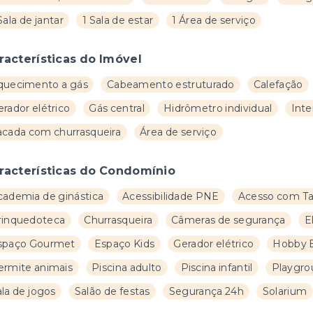
Sala de jantar
1 Sala de estar
1 Área de serviço
racterísticas do Imóvel
quecimento a gás
Cabeamento estruturado
Calefação
rador elétrico
Gás central
Hidrômetro individual
Inte
acada com churrasqueira
Área de serviço
racterísticas do Condomínio
cademia de ginástica
Acessibilidade PNE
Acesso com T
rinquedoteca
Churrasqueira
Câmeras de segurança
E
spaço Gourmet
Espaço Kids
Gerador elétrico
Hobby 
ermite animais
Piscina adulto
Piscina infantil
Playgro
la de jogos
Salão de festas
Segurança 24h
Solarium