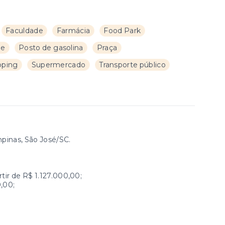
Faculdade
Farmácia
Food Park
de
Posto de gasolina
Praça
pping
Supermercado
Transporte público
pinas, São José/SC.
tir de R$ 1.127.000,00;
0,00;