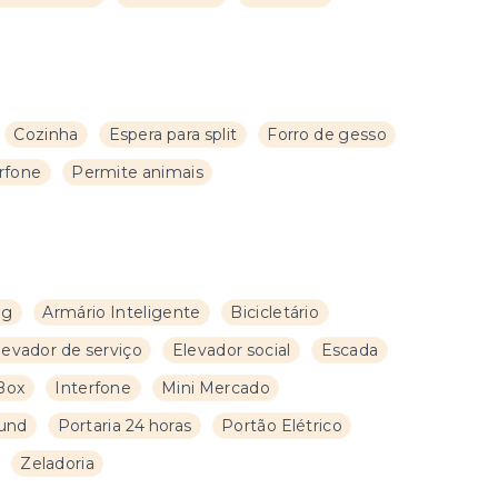
Cozinha
Espera para split
Forro de gesso
rfone
Permite animais
ag
Armário Inteligente
Bicicletário
levador de serviço
Elevador social
Escada
Box
Interfone
Mini Mercado
und
Portaria 24 horas
Portão Elétrico
Zeladoria