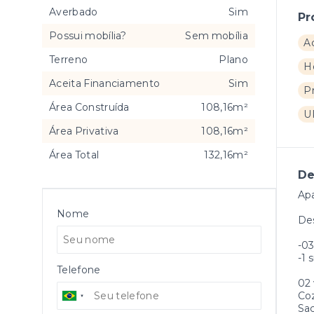
Averbado
Sim
Pr
Possui mobília?
Sem mobília
A
Terreno
Plano
H
Aceita Financiamento
Sim
P
Área Construída
108,16m²
U
Área Privativa
108,16m²
Área Total
132,16m²
De
Ap
Nome
Des
-03
-1 
Telefone
02
Coz
Sac