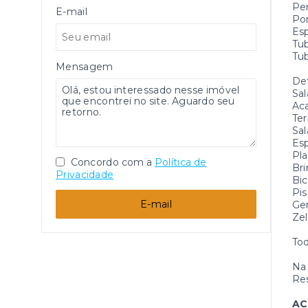
Per
E-mail
Por
Esp
Tub
Tub
Mensagem
Det
Sal
Ac
Ter
Sal
Es
Pl
Concordo com a
Política de
Br
Privacidade
Bic
Pis
E-mail
Ge
Zel
Tod
Na 
Res
AC