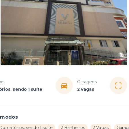
os
Garagens
rios, sendo 1 suíte
2 Vagas
ômodos
Dormitórios, sendo 1 suíte
2 Banheiros
2 Vagas
Garag