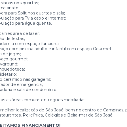
sianas nos quartos;
celanato;
era para Split nos quartos e sala;
ulação para Tv a cabo e internet;
ulação para água quente.
alhes área de lazer:
ão de festas;
ademia com espaço funcional;
raço com piscina adulto e infantil com espaço Gourmet;
a de jogos;
paço gourmet;
ayground;
inquedoteca;
icletário;
o cerâmico nas garagens;
rador de emergência;
adoria e sala de condomínio.
as as áreas comuns entregues mobiliadas.
melhor localização de São José, bem no centro de Campinas, 
taurantes, Policlínica, Colégios e Beira-mar de São José.
EITAMOS FINANCIAMENTO!