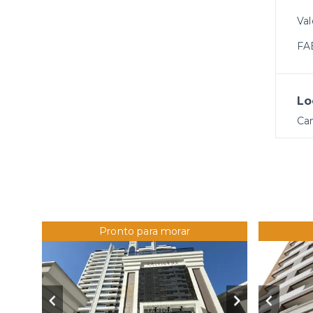
Val
FA
Lo
Ca
Pronto para morar