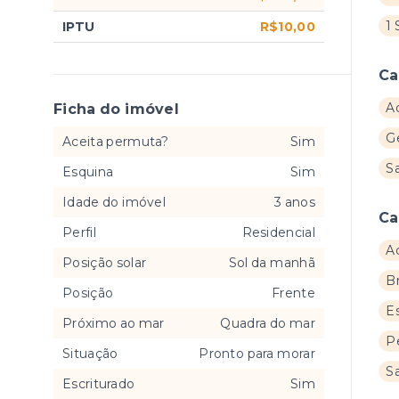
1 
IPTU
R$10,00
Ca
A
Ficha do imóvel
Ge
Aceita permuta?
Sim
S
Esquina
Sim
Idade do imóvel
3 anos
Ca
Perfil
Residencial
A
Posição solar
Sol da manhã
B
Posição
Frente
E
Próximo ao mar
Quadra do mar
P
Situação
Pronto para morar
Sa
Escriturado
Sim