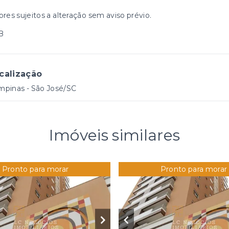
ores sujeitos a alteração sem aviso prévio.
B
calização
mpinas - São José/SC
Imóveis similares
Pronto para morar
Pronto para morar