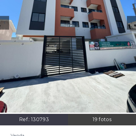
Ref.:
130793
19
fotos
Venda