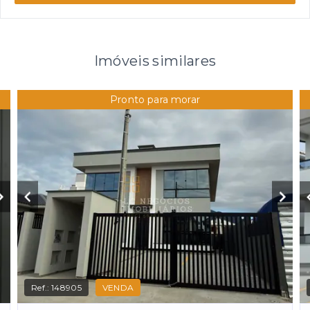
Imóveis similares
Pronto para morar
Ref.:
148905
VENDA