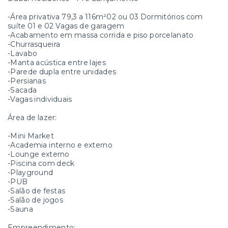
-Área privativa 79,3 a 116m²02 ou 03 Dormitórios com
suíte 01 e 02 Vagas de garagem
-Acabamento em massa corrida e piso porcelanato
-Churrasqueira
-Lavabo
-Manta acústica entre lajes
-Parede dupla entre unidades
-Persianas
-Sacada
-Vagas individuais
Área de lazer:
-Mini Market
-Academia interno e externo
-Lounge externo
-Piscina com deck
-Playground
-PUB
-Salão de festas
-Salão de jogos
-Sauna
Empreendimento: