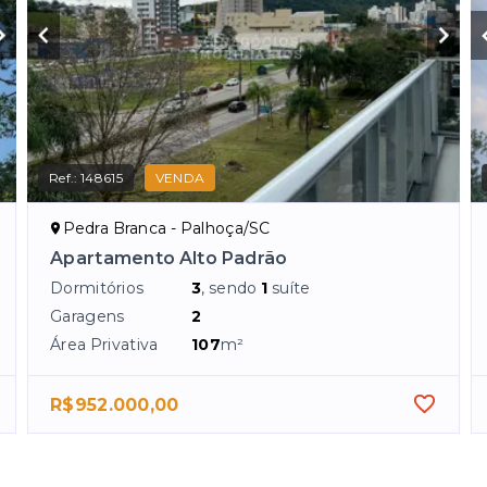
Ref.:
148615
VENDA
Pedra Branca - Palhoça/SC
Apartamento Alto Padrão
Dormitórios
3
, sendo
1
suíte
Garagens
2
Área Privativa
107
m²
R$952.000,00