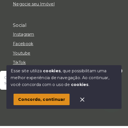
Negocie seu Imóvel
Social
Instagram
Facebook
Youtube
TikTok
Esse site utiliza
cookies
, que possibilitam uma
melhor experiência de navegação.
Ao continuar,
Olá! Fale com um de nossos corretores e encontre
seu lar!
você concorda com o uso de
cookies
.
© Copyright 2026 - LC Negócios Imobiliários - Todos
os direitos reservados
Concordo, continuar
SITE PARA IMOBILIARIA