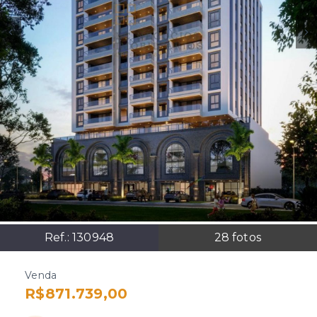
Ref.:
130948
28
fotos
Venda
R$871.739,00