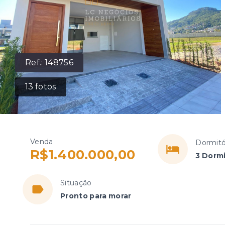
Ref.:
148756
13
fotos
Venda
Dormitó
R$1.400.000,00
3 Dormi
Situação
Pronto para morar