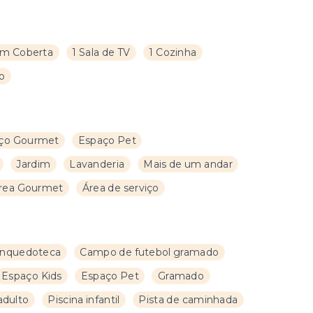
m Coberta
1 Sala de TV
1 Cozinha
ço
ço Gourmet
Espaço Pet
Jardim
Lavanderia
Mais de um andar
rea Gourmet
Área de serviço
inquedoteca
Campo de futebol gramado
Espaço Kids
Espaço Pet
Gramado
adulto
Piscina infantil
Pista de caminhada