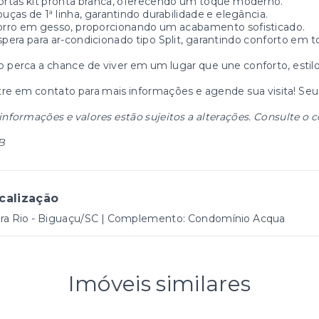
ortas kit pronta branca, oferecendo um toque moderno.
ouças de 1ª linha, garantindo durabilidade e elegância.
orro em gesso, proporcionando um acabamento sofisticado.
spera para ar-condicionado tipo Split, garantindo conforto em t
 perca a chance de viver em um lugar que une conforto, estilo 
re em contato para mais informações e agende sua visita! Seu 
informações e valores estão sujeitos a alterações. Consulte o c
B
calização
ira Rio - Biguaçu/SC | Complemento: Condomínio Acqua
Imóveis similares