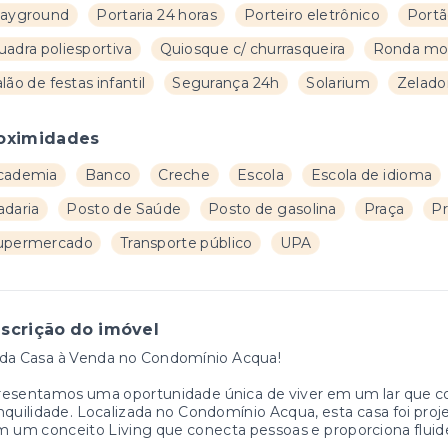
layground
Portaria 24 horas
Porteiro eletrônico
Portã
uadra poliesportiva
Quiosque c/ churrasqueira
Ronda mot
lão de festas infantil
Segurança 24h
Solarium
Zelado
oximidades
cademia
Banco
Creche
Escola
Escola de idioma
adaria
Posto de Saúde
Posto de gasolina
Praça
Pr
upermercado
Transporte público
UPA
scrição do imóvel
nda Casa à Venda no Condomínio Acqua!
resentamos uma oportunidade única de viver em um lar que 
nquilidade. Localizada no Condomínio Acqua, esta casa foi proj
 um conceito Living que conecta pessoas e proporciona fluid