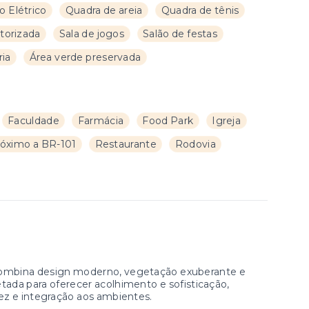
o Elétrico
Quadra de areia
Quadra de tênis
orizada
Sala de jogos
Salão de festas
ria
Área verde preservada
Faculdade
Farmácia
Food Park
Igreja
óximo a BR-101
Restaurante
Rodovia
combina design moderno, vegetação exuberante e
etada para oferecer acolhimento e sofisticação,
ez e integração aos ambientes.