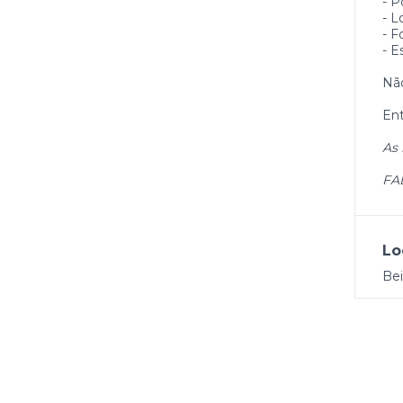
- P
- L
- F
- E
Não
Ent
As 
FA
Lo
Be