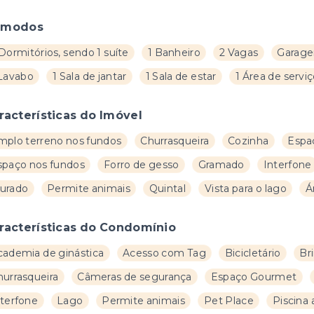
ômodos
Dormitórios, sendo 1 suíte
1 Banheiro
2 Vagas
Garage
 Lavabo
1 Sala de jantar
1 Sala de estar
1 Área de servi
racterísticas do Imóvel
mplo terreno nos fundos
Churrasqueira
Cozinha
Espa
spaço nos fundos
Forro de gesso
Gramado
Interfone
urado
Permite animais
Quintal
Vista para o lago
Á
racterísticas do Condomínio
cademia de ginástica
Acesso com Tag
Bicicletário
Br
hurrasqueira
Câmeras de segurança
Espaço Gourmet
nterfone
Lago
Permite animais
Pet Place
Piscina 