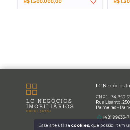
R$1.500.000,00
R$1.30
LC Negócios Im
CNPJ
-
34.850.6
Rua Lisânto, 250
Palmeiras - Pal
(48) 99633-
Ver e-mail
Esse site utiliza
cookies
, que possibilitam