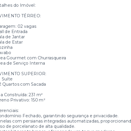
alhes do Imóvel:
VIMENTO TÉRREO:
Garagem: 02 vagas
all de Entrada
ala de Jantar
ala de Estar
ozinha
avabo
Área Gourmet com Churrasqueira
rea de Serviço Interna
VIMENTO SUPERIOR:
1 Suíte
02 Quartos com Sacada
a Construída: 231 m²
reno Privativo: 150 m²
erenciais:
ondomínio Fechado, garantindo segurança e privacidade.
anelas com persianas integradas automatizadas, proporcionando
iso de porcelanato de alta qualidade.