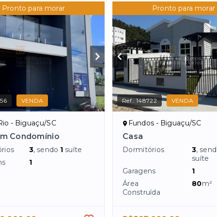
Pronto para morar
Pronto para morar
56
VENDA
Ref.:
148722
VENDA
Rio - Biguaçu/SC
Fundos - Biguaçu/SC
em Condomínio
Casa
rios
3
, sendo
1
suíte
Dormitórios
3
, sen
suíte
ns
1
Garagens
1
Área
80
m²
Construída