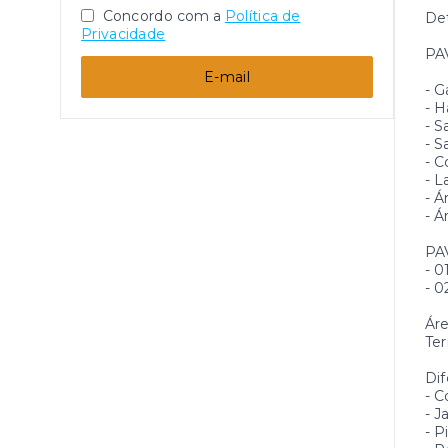
Concordo com a
Política de
Det
Privacidade
PA
E-mail
- 
- H
- S
- S
- C
- L
- 
- Á
PA
- 0
- 
Áre
Ter
Dif
- C
- J
- P