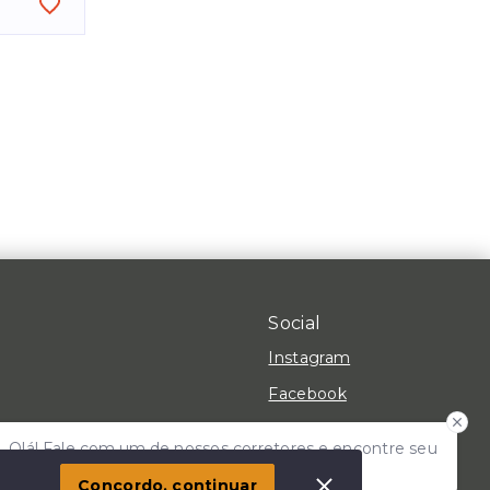
Social
Instagram
Facebook
Youtube
Olá! Fale com um de nossos corretores e encontre seu
 Imóvel
TikTok
lar!
Concordo, continuar