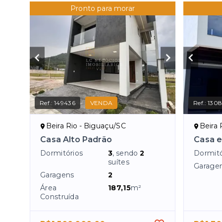
Pronto para morar
Ref.:
149436
VENDA
Ref.:
1308
Beira Rio - Biguaçu/SC
Beira 
Casa Alto Padrão
Casa 
Dormitórios
3
, sendo
2
Dormitó
suítes
Garage
Garagens
2
Área
187,15
m²
Construída