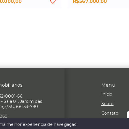
0.000,00
R$567.000,00
obiliários
Menu
Início
32/0001-66
 - Sala 01, Jardim das
Sobre
hoça/SC, 88133-790
Contato
7060
Negocie seu
 uma melhor experiência de navegação.