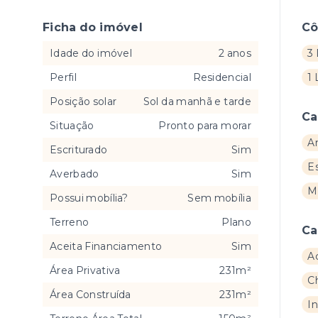
Ficha do imóvel
C
Idade do imóvel
2 anos
3 
Perfil
Residencial
1
Posição solar
Sol da manhã e tarde
Ca
Situação
Pronto para morar
A
Escriturado
Sim
E
Averbado
Sim
M
Possui mobília?
Sem mobília
Terreno
Plano
Ca
Aceita Financiamento
Sim
A
Área Privativa
231m²
C
Área Construída
231m²
I