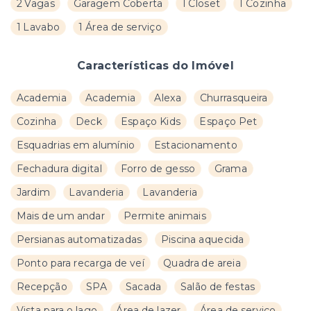
2 Vagas
Garagem Coberta
1 Closet
1 Cozinha
1 Lavabo
1 Área de serviço
Características do Imóvel
Academia
Academia
Alexa
Churrasqueira
Cozinha
Deck
Espaço Kids
Espaço Pet
Esquadrias em alumínio
Estacionamento
Fechadura digital
Forro de gesso
Grama
Jardim
Lavanderia
Lavanderia
Mais de um andar
Permite animais
Persianas automatizadas
Piscina aquecida
Ponto para recarga de veí
Quadra de areia
Recepção
SPA
Sacada
Salão de festas
Vista para o lago
Área de lazer
Área de serviço