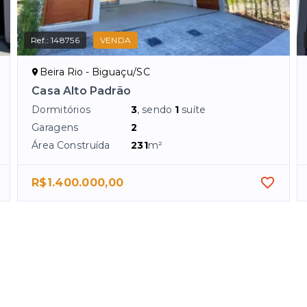
Ref.:
148756
VENDA
Beira Rio - Biguaçu/SC
Casa Alto Padrão
Dormitórios
3
, sendo
1
suíte
Garagens
2
Área Construída
231
m²
R$1.400.000,00