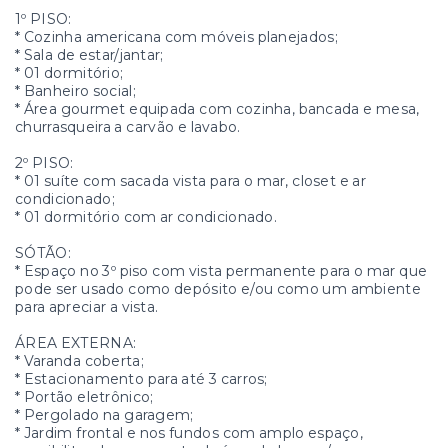
1º PISO:
* Cozinha americana com móveis planejados;
* Sala de estar/jantar;
* 01 dormitório;
* Banheiro social;
* Área gourmet equipada com cozinha, bancada e mesa,
churrasqueira a carvão e lavabo.
2º PISO:
* 01 suíte com sacada vista para o mar, closet e ar
condicionado;
* 01 dormitório com ar condicionado.
SÓTÃO:
* Espaço no 3º piso com vista permanente para o mar que
pode ser usado como depósito e/ou como um ambiente
para apreciar a vista.
ÁREA EXTERNA:
* Varanda coberta;
* Estacionamento para até 3 carros;
* Portão eletrônico;
* Pergolado na garagem;
* Jardim frontal e nos fundos com amplo espaço,