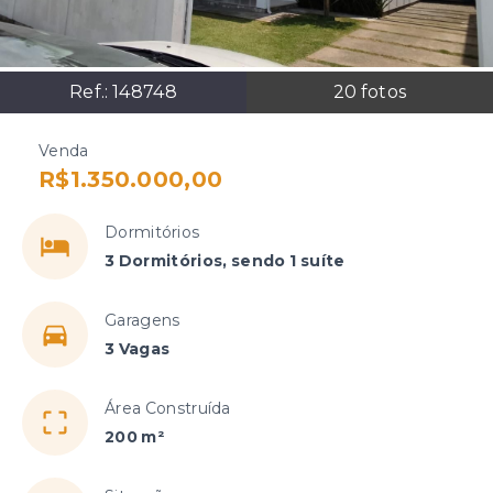
Ref.:
148748
20
fotos
Venda
R$1.350.000,00
Dormitórios
3 Dormitórios, sendo 1 suíte
Garagens
3 Vagas
Área Construída
200 m²