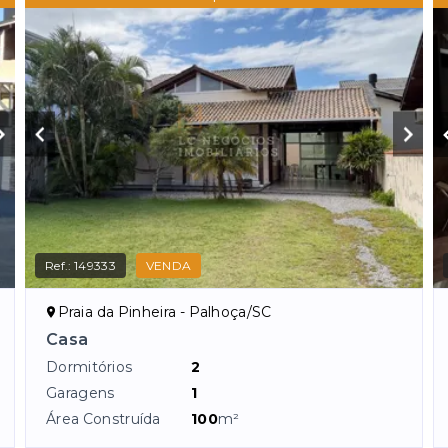
Ref.:
149333
VENDA
Praia da Pinheira - Palhoça/SC
Casa
Dormitórios
2
Garagens
1
Área Construída
100
m²