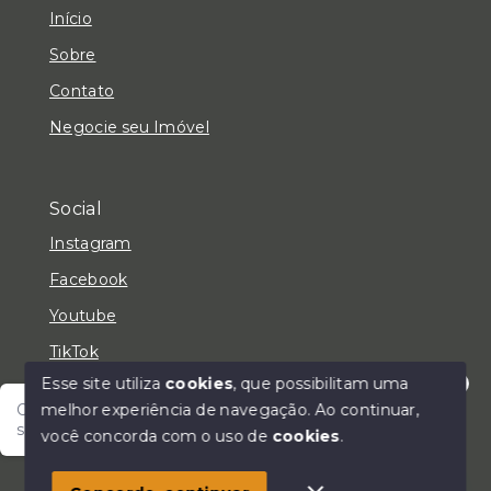
Início
Sobre
Contato
Negocie seu Imóvel
Social
Instagram
Facebook
Youtube
TikTok
Esse site utiliza
cookies
, que possibilitam uma
melhor experiência de navegação.
Ao continuar,
Olá! Fale com um de nossos corretores e encontre
seu lar!
você concorda com o uso de
cookies
.
© Copyright 2026 - LC Negócios Imobiliários - Todos
os direitos reservados