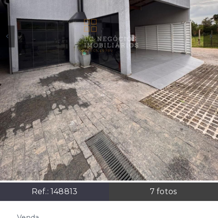
Ref.:
148813
7
fotos
Venda