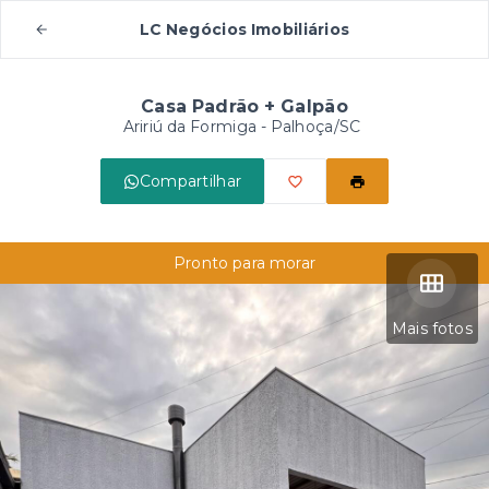
LC Negócios Imobiliários
Casa Padrão + Galpão
Aririú da Formiga - Palhoça/SC
Compartilhar
Pronto para morar
Mais fotos