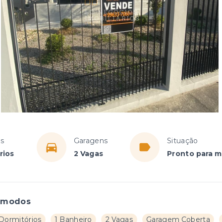
os
Garagens
Situação
rios
2 Vagas
Pronto para m
ômodos
 Dormitórios
1 Banheiro
2 Vagas
Garagem Coberta