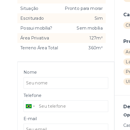
Situação
Pronto para morar
Ca
Escriturado
Sim
C
Possui mobília?
Sem mobília
Área Privativa
127m²
Pr
Terreno Área Total
360m²
A
L
P
Nome
U
Telefone
De
Op
E-mail
Cas