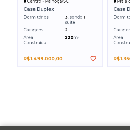
Centro - Palhoça/SC
Praia 
Casa Duplex
Casa 
Dormitórios
3
, sendo
1
Dormitó
suíte
Garagens
2
Garage
Área
220
m²
Área
Construída
Constru
R$1.499.000,00
R$1.35