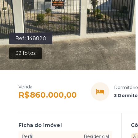
Ref.:
148820
32
fotos
Venda
Dormitóri
R$860.000,00
3 Dormitó
Ficha do imóvel
C
Perfil
Residencial
3