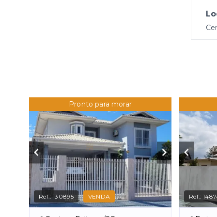
Lo
Cen
Pronto para morar
Ref.:
130895
VENDA
Ref.:
148