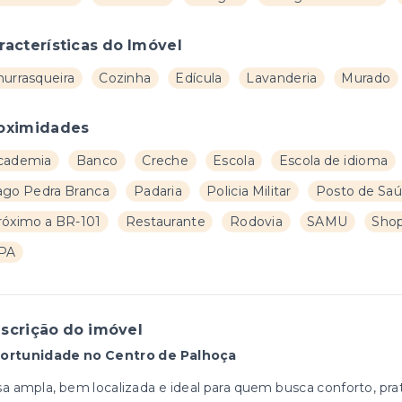
racterísticas do Imóvel
hurrasqueira
Cozinha
Edícula
Lavanderia
Murado
oximidades
cademia
Banco
Creche
Escola
Escola de idioma
ago Pedra Branca
Padaria
Policia Militar
Posto de Sa
róximo a BR-101
Restaurante
Rodovia
SAMU
Sho
PA
scrição do imóvel
ortunidade no Centro de Palhoça
a ampla, bem localizada e ideal para quem busca conforto, pr