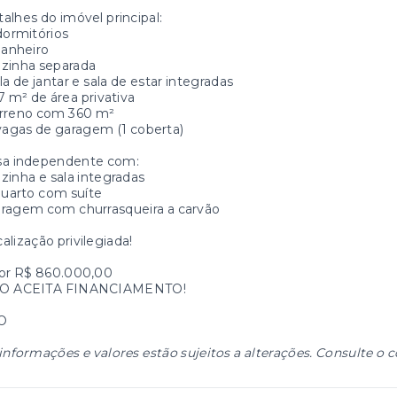
alhes do imóvel principal:
dormitórios
banheiro
zinha separada
la de jantar e sala de estar integradas
7 m² de área privativa
erreno com 360 m²
vagas de garagem (1 coberta)
sa independente com:
zinha e sala integradas
quarto com suíte
aragem com churrasqueira a carvão
alização privilegiada!
lor R$ 860.000,00
O ACEITA FINANCIAMENTO!
O
informações e valores estão sujeitos a alterações. Consulte o c