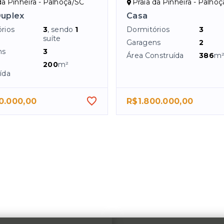
da Pinheira - Palhoça/SC
Praia da Pinheira - Palho
Duplex
Casa
rios
3
, sendo
1
Dormitórios
3
suíte
Garagens
2
ns
3
Área Construída
386
m
200
m²
ída
0.000,00
R$1.800.000,00