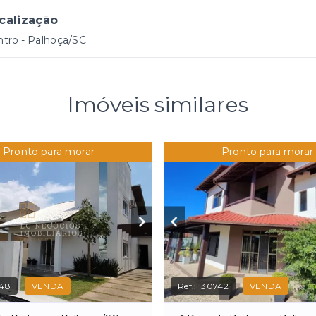
calização
tro - Palhoça/SC
Imóveis similares
Pronto para morar
Pronto para morar
748
VENDA
Ref.:
130742
VENDA