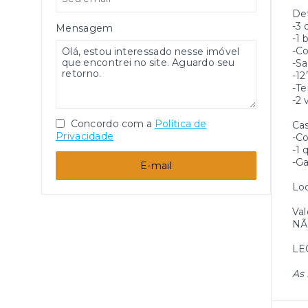
Det
-
3 
Mensagem
-1 
-Co
-Sa
-12
-T
-2 
Concordo com a
Política de
Ca
Privacidade
-Co
-1 
-G
E-mail
Loc
Va
NÃ
LE
As 