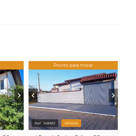
Pronto para morar
Ref.:
148651
VENDA