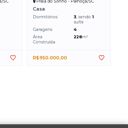
ça/SC
Praia do Sonho - Palhoça/SC
Casa
Dormitórios
3
, sendo
1
suíte
Garagens
4
²
Área
228
m²
Construída
R$950.000,00