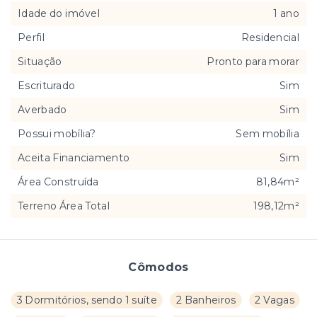
Idade do imóvel
1 ano
Perfil
Residencial
Situação
Pronto para morar
Escriturado
Sim
Averbado
Sim
Possui mobília?
Sem mobília
Aceita Financiamento
Sim
Área Construída
81,84m²
Terreno Área Total
198,12m²
Cômodos
3 Dormitórios, sendo 1 suíte
2 Banheiros
2 Vagas