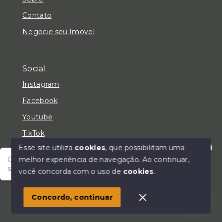
Contato
Negocie seu Imóvel
Social
Instagram
Facebook
Youtube
TikTok
Esse site utiliza
cookies
, que possibilitam uma
melhor experiência de navegação.
Ao continuar,
Olá! Fale com um de nossos corretores e encontre
seu lar!
você concorda com o uso de
cookies
.
© Copyright 2026 - LC Negócios Imobiliários - Todos
os direitos reservados
Concordo, continuar
SITE PARA IMOBILIARIA