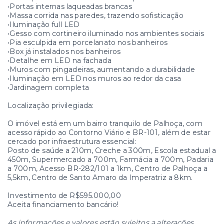
•Portas internas laqueadas brancas
•Massa corrida nas paredes, trazendo sofisticação
•Iluminação full LED
•Gesso com cortineiro iluminado nos ambientes sociais
•Pia esculpida em porcelanato nos banheiros
•Box já instalados nos banheiros
•Detalhe em LED na fachada
•Muros com pingadeiras, aumentando a durabilidade
•Iluminação em LED nos muros ao redor da casa
•Jardinagem completa
Localização privilegiada:
O imóvel está em um bairro tranquilo de Palhoça, com
acesso rápido ao Contorno Viário e BR-101, além de estar
cercado por infraestrutura essencial:
Posto de saúde a 210m, Creche a 300m, Escola estadual a
450m, Supermercado a 700m, Farmácia a 700m, Padaria
a 700m, Acesso BR-282/101 a 1km, Centro de Palhoça a
5,5km, Centro de Santo Amaro da Imperatriz a 8km.
Investimento de R$595.000,00
Aceita financiamento bancário!
As informações e valores estão sujeitos a alterações.