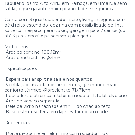
Tabuleiro, bairro Alto Aririu em Palhoça, em uma rua sem
saída, o que garante maior privacidade e segurança.
Conta com 3 quartos, sendo 1 suíte, living integrado com
pé direito estendido, cozinha com possibilidade de ilha,
suíte com espaço para closet, garagem para 2 carros (ou
até 3 pequenos) e paisagismo planejado.
Metragens:
•Área do terreno: 198,12m²
•Área construída: 81,84m²
Especificações:
•Espera para ar split na sala e nos quartos
•Ventilação cruzada nos ambientes, garantindo maior
conforto térmico •Porcelanato 71x71cm
•Fechadura eletrônica Intelbras modelo FR10 black piano
•Área de serviço separada
•Pele de vidro na fachada em “L”, do chão ao teto
•Base estrutural feita em laje, evitando umidade
Diferenciais:
•Porta pivotante em alumínio com puxador inox