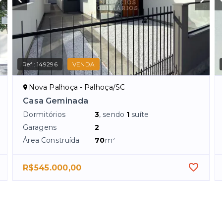
Ref.:
149296
VENDA
Nova Palhoça - Palhoça/SC
Casa Geminada
Dormitórios
3
, sendo
1
suíte
Garagens
2
Área Construída
70
m²
R$545.000,00