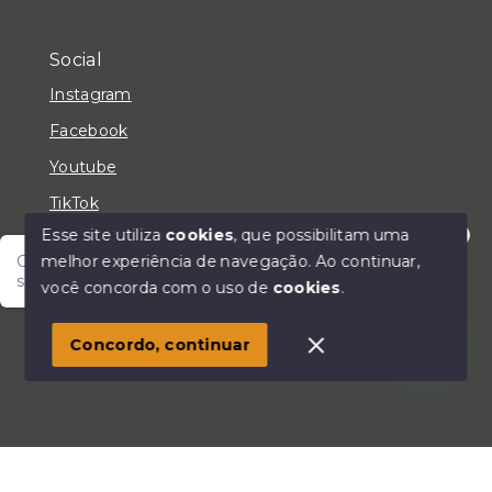
Social
Instagram
Facebook
Youtube
TikTok
Esse site utiliza
cookies
, que possibilitam uma
melhor experiência de navegação.
Ao continuar,
Olá! Fale com um de nossos corretores e encontre
seu lar!
você concorda com o uso de
cookies
.
© Copyright 2026 - LC Negócios Imobiliários - Todos
os direitos reservados
Concordo, continuar
SITE PARA IMOBILIARIA
Início
Histórico
Favoritos