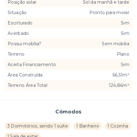
Posição solar
Sol da manhã e tarde
Situação
Pronto para morar
Escriturado
Sim
Averbado
Sim
Possui mobília?
Sem mobília
Terreno
Plano
Aceita Financiamento
Sim
Área Construída
66,51m²
Terreno Área Total
124,86m²
Cômodos
3 Dormitórios, sendo 1 suíte
1 Banheiro
1 Cozinha
1 Sala de estar