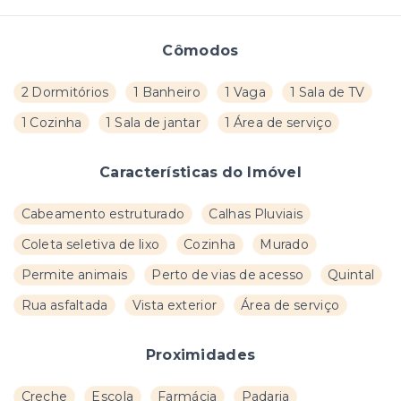
Cômodos
2 Dormitórios
1 Banheiro
1 Vaga
1 Sala de TV
1 Cozinha
1 Sala de jantar
1 Área de serviço
Características do Imóvel
Cabeamento estruturado
Calhas Pluviais
Coleta seletiva de lixo
Cozinha
Murado
Permite animais
Perto de vias de acesso
Quintal
Rua asfaltada
Vista exterior
Área de serviço
Proximidades
Creche
Escola
Farmácia
Padaria