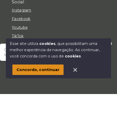
Social
Instagram
Facebook
Youtube
TikTok
Esse site utiliza
cookies
, que possibilitam uma
melhor experiência de navegação.
Ao continuar,
Olá! Fale com um de nossos corretores e encontre
seu lar!
você concorda com o uso de
cookies
.
© Copyright 2026 - LC Negócios Imobiliários - Todos
os direitos reservados
Concordo, continuar
SITE PARA IMOBILIARIA
Início
Histórico
Favoritos