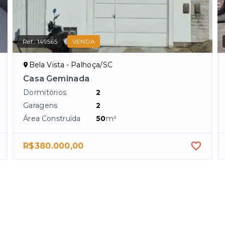
Ref.:
149565
VENDA
Bela Vista - Palhoça/SC
Casa Geminada
Dormitórios
2
Garagens
2
Área Construída
50
m²
R$380.000,00