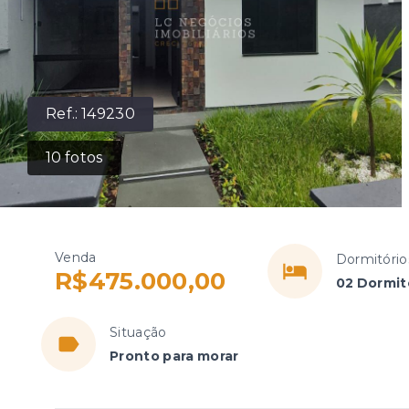
Ref.:
149230
10
fotos
Venda
Dormitório
R$475.000,00
02 Dormitó
Situação
Pronto para morar