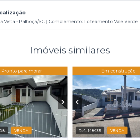
calização
la Vista - Palhoça/SC | Complemento: Loteamento Vale Verde
Imóveis similares
Pronto para morar
Em construção
208
VENDA
Ref.:
148935
VENDA