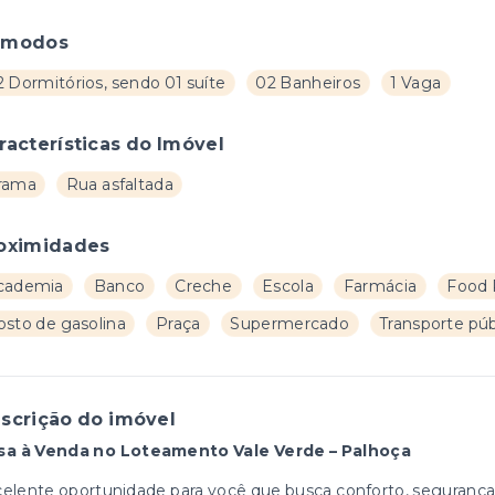
ômodos
 Dormitórios, sendo 01 suíte
02 Banheiros
1 Vaga
racterísticas do Imóvel
rama
Rua asfaltada
oximidades
cademia
Banco
Creche
Escola
Farmácia
Food 
osto de gasolina
Praça
Supermercado
Transporte púb
scrição do imóvel
sa à Venda no Loteamento Vale Verde – Palhoça
elente oportunidade para você que busca conforto, segurança 