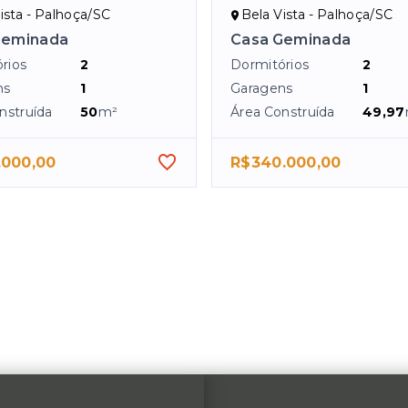
ista - Palhoça/SC
Bela Vista - Palhoça/SC
Geminada
Casa Geminada
rios
2
Dormitórios
2
ns
1
Garagens
1
nstruída
50
m²
Área Construída
49,97
.000,00
R$340.000,00