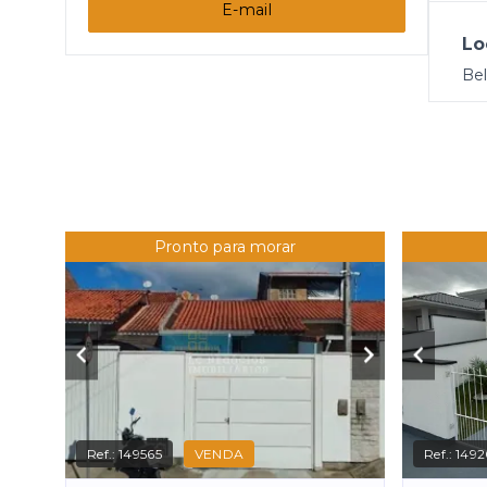
E-mail
Lo
Be
Pronto para morar
Ref.:
149565
VENDA
Ref.:
149