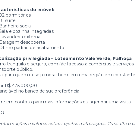
racterísticas do imóvel:
02 dormitórios
01 suíte
Banheiro social
Sala e cozinha integradas
Lavanderia externa
Garagem descoberta
Ótimo padrão de acabamento
calização privilegiada – Loteamento Vale Verde, Palhoça
rro tranquilo e seguro, com fácil acesso a comércios e serviço
nsporte público.
al para quem deseja morar bem, em uma região em constante 
or R$ 475.000,00
anciável no banco de sua preferência!
re em contato para mais informações ou agendar uma visita.
AG
informações e valores estão sujeitos a alterações. Consulte o c