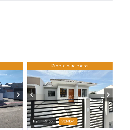
Pronto para morar
Ref.:
149163
VENDA