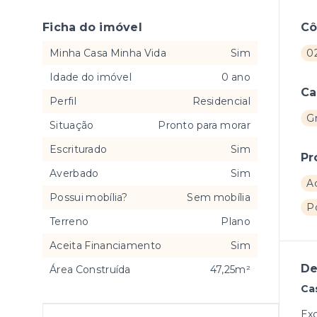
Ficha do imóvel
C
Minha Casa Minha Vida
Sim
02
Idade do imóvel
0 ano
Ca
Perfil
Residencial
G
Situação
Pronto para morar
Escriturado
Sim
Pr
Averbado
Sim
A
Possui mobília?
Sem mobília
P
Terreno
Plano
Aceita Financiamento
Sim
De
Área Construída
47,25m²
Ca
Exc