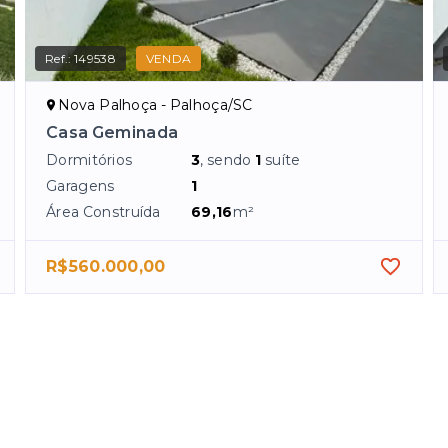
Ref.:
149538
VENDA
Nova Palhoça - Palhoça/SC
Casa Geminada
Dormitórios
3
, sendo
1
suíte
Garagens
1
Área Construída
69,16
m²
R$560.000,00