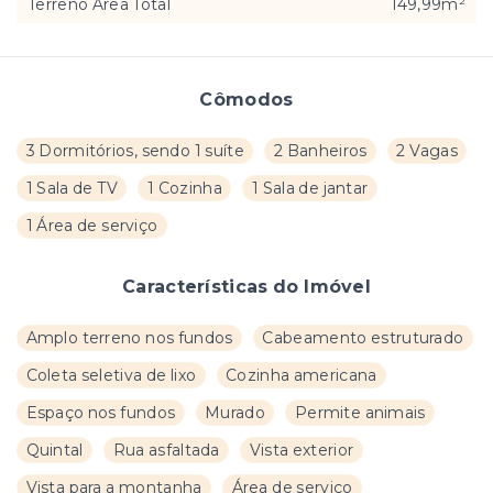
Terreno Área Total
149,99m²
Cômodos
3 Dormitórios, sendo 1 suíte
2 Banheiros
2 Vagas
1 Sala de TV
1 Cozinha
1 Sala de jantar
1 Área de serviço
Características do Imóvel
Amplo terreno nos fundos
Cabeamento estruturado
Coleta seletiva de lixo
Cozinha americana
Espaço nos fundos
Murado
Permite animais
Quintal
Rua asfaltada
Vista exterior
Vista para a montanha
Área de serviço