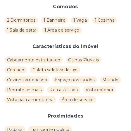
Cômodos
2 Dormitórios
1 Banheiro
1 Vaga
1 Cozinha
1 Sala de estar
1 Área de serviço
Características do Imóvel
Cabeamento estruturado
Calhas Pluviais
Cercado
Coleta seletiva de lixo
Cozinha americana
Espaço nos fundos
Murado
Permite animais
Rua asfaltada
Vista exterior
Vista para a montanha
Área de serviço
Proximidades
Padaria
Transporte público