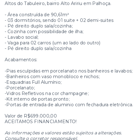
Altos do Tabuleiro, bairro Alto Aririu em Palhoça.
- ⁠Área construída de 90,61m²
- 03 dormitórios, sendo 01 suite + 02 demi-suites
- ⁠Pé direito duplo sala/cozinha;
- ⁠Cozinha com possibilidade de ilha;
- ⁠Lavabo social;
- ⁠Vaga para 02 carros (um ao lado do outro)
- ⁠Pé direito duplo sala/cozinha
Acabamentos:
-Pias esculpidas em porcelanato nos banheiros e lavabos;
-Banheiros com vaso monobloco e nichos;
-Esquadrias Full Alumínio;
-Porcelanato;
-Vidros Refletivos na cor champagne;
-Kit interno de portas pronto;
-Portas de entrada de aluminio com fechadura eletrônica.
Valor de R$699.000,00
ACEITAMOS FINANCIAMENTO!
As informações e valores estão sujeitos a alterações.
Consulte o corretor responsável.