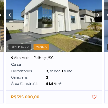
Ref.:
148920
VENDA
Alto Aririu - Palhoça/SC
Casa
Dormitórios
3
, sendo
1
suíte
Garagens
2
Área Construída
81,84
m²
R$595.000,00