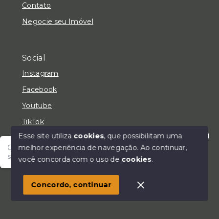
Contato
Negocie seu Imóvel
Social
Instagram
Facebook
Youtube
TikTok
Esse site utiliza
cookies
, que possibilitam uma
melhor experiência de navegação.
Ao continuar,
Olá! Fale com um de nossos corretores e encontre
seu lar!
você concorda com o uso de
cookies
.
© Copyright 2026 - LC Negócios Imobiliários - Todos
os direitos reservados
Concordo, continuar
SITE PARA IMOBILIARIA