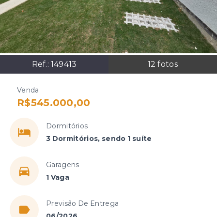
Ref.:
149413
12
fotos
Venda
R$545.000,00
Dormitórios
3 Dormitórios, sendo 1 suíte
Garagens
1 Vaga
Previsão De Entrega
06/2026