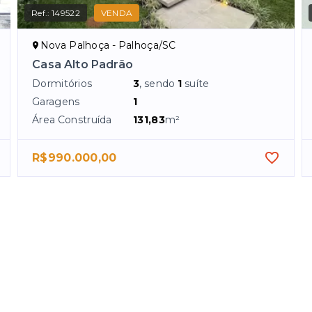
Ref.:
149522
VENDA
Nova Palhoça - Palhoça/SC
Casa Alto Padrão
Dormitórios
3
, sendo
1
suíte
Garagens
1
Área Construída
131,83
m²
R$990.000,00