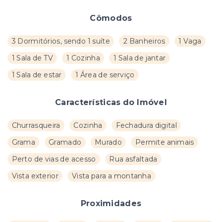
Cômodos
3 Dormitórios, sendo 1 suíte
2 Banheiros
1 Vaga
1 Sala de TV
1 Cozinha
1 Sala de jantar
1 Sala de estar
1 Área de serviço
Características do Imóvel
Churrasqueira
Cozinha
Fechadura digital
Grama
Gramado
Murado
Permite animais
Perto de vias de acesso
Rua asfaltada
Vista exterior
Vista para a montanha
Proximidades