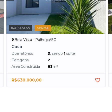
Ref.:
148903
VENDA
Bela Vista - Palhoça/SC
Casa
Dormitórios
3
, sendo
1
suíte
Garagens
2
Área Construída
83
m²
R$630.000,00