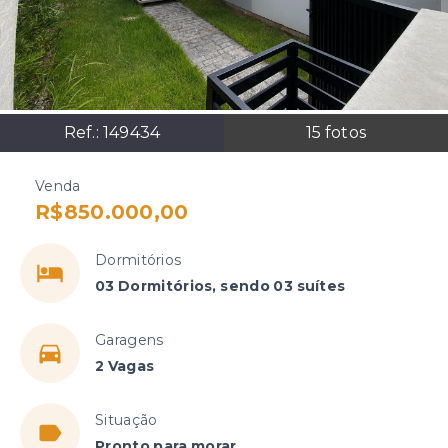
Ref.:
149434
15
fotos
Venda
R$850.000,00
Dormitórios
03 Dormitórios, sendo 03 suítes
Garagens
2 Vagas
Situação
Pronto para morar