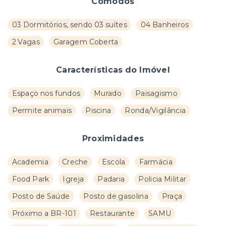
Cômodos
03 Dormitórios, sendo 03 suítes
04 Banheiros
2 Vagas
Garagem Coberta
Características do Imóvel
Espaço nos fundos
Murado
Paisagismo
Permite animais
Piscina
Ronda/Vigilância
Proximidades
Academia
Creche
Escola
Farmácia
Food Park
Igreja
Padaria
Policia Militar
Posto de Saúde
Posto de gasolina
Praça
Próximo a BR-101
Restaurante
SAMU