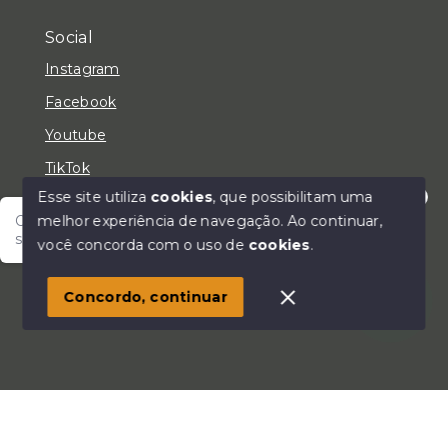
Social
Instagram
Facebook
Youtube
TikTok
Esse site utiliza
cookies
, que possibilitam uma
melhor experiência de navegação.
Ao continuar,
Olá! Fale com um de nossos corretores e encontre
seu lar!
você concorda com o uso de
cookies
.
© Copyright 2026 - LC Negócios Imobiliários - Todos
os direitos reservados
Concordo, continuar
SITE PARA IMOBILIARIA
Início
Histórico
Favoritos