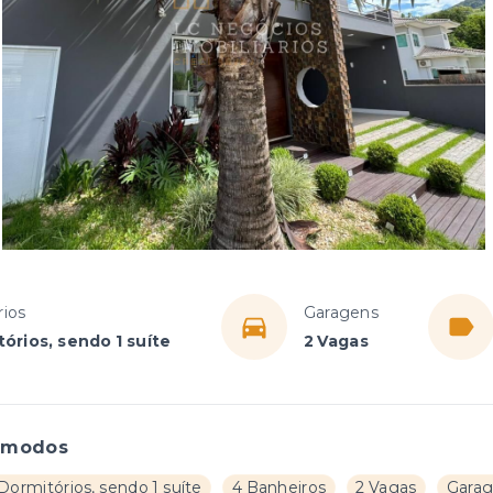
ios
Garagens
órios, sendo 1 suíte
2 Vagas
ômodos
Dormitórios, sendo 1 suíte
4 Banheiros
2 Vagas
Gara