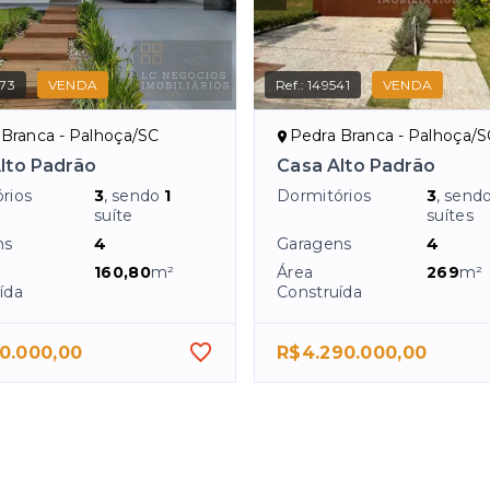
73
VENDA
Ref.:
149541
VENDA
 Branca - Palhoça/SC
Pedra Branca - Palhoça/
lto Padrão
Casa Alto Padrão
rios
3
, sendo
1
Dormitórios
3
, send
suíte
suítes
ns
4
Garagens
4
160,80
m²
Área
269
m²
ída
Construída
0.000,00
R$4.290.000,00