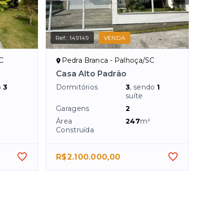
Ref.:
149149
VENDA
SC
Pedra Branca - Palhoça/SC
Casa Alto Padrão
o
3
Dormitórios
3
, sendo
1
suíte
Garagens
2
Área
247
m²
Construída
R$2.100.000,00