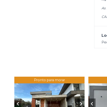
As 
CA
Lo
Ped
Pronto para morar