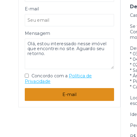
De
E-mail
Cas
Se 
Com
Mensagem
mod
De
* 0
* 0
* 
* S
Concordo com a
Política de
* Á
Privacidade
* P
* 
E-mail
Loc
esc
Ide
Ped
R$