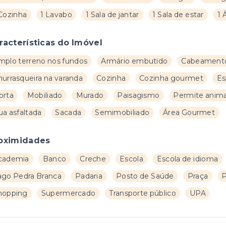
 Cozinha
1 Lavabo
1 Sala de jantar
1 Sala de estar
1 
racterísticas do Imóvel
mplo terreno nos fundos
Armário embutido
Cabeamento
hurrasqueira na varanda
Cozinha
Cozinha gourmet
Es
orta
Mobiliado
Murado
Paisagismo
Permite anima
ua asfaltada
Sacada
Semimobiliado
Área Gourmet
oximidades
cademia
Banco
Creche
Escola
Escola de idioma
ago Pedra Branca
Padaria
Posto de Saúde
Praça
P
hopping
Supermercado
Transporte público
UPA