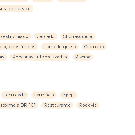
Área de serviço
 estruturado
Cercado
Churrasqueira
paço nos fundos
Forro de gesso
Gramado
is
Persianas automatizadas
Piscina
Faculdade
Farmácia
Igreja
róximo a BR-101
Restaurante
Rodovia