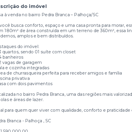
scrição do imóvel
a à venda no bairro Pedra Branca – Palhoça/SC
você busca conforto, espaço e uma casa pronta para morar, ess
 180m² de área construída em um terreno de 360m², essa lin
ernos, amplos e bem distribuídos.
staques do imóvel:
3 quartos, sendo 01 suíte com closet
4 banheiros
02 vagas de garagem
ala e cozinha integradas
rea de churrasqueira perfeita para receber amigos e família
iscina privativa
Casa com dois pavimentos
alizada no bairro Pedra Branca, uma das regiões mais valoriza
olas e áreas de lazer.
al para quem quer viver com qualidade, conforto e praticidade
ra Branca - Palhoça , SC
 1.590.000,00