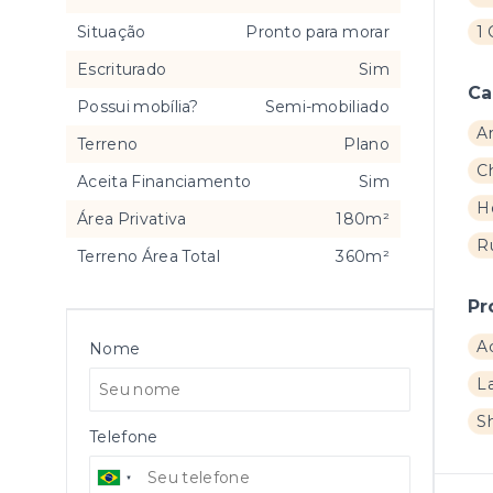
Situação
Pronto para morar
1
Escriturado
Sim
Ca
Possui mobília?
Semi-mobiliado
A
Terreno
Plano
C
Aceita Financiamento
Sim
H
Área Privativa
180m²
R
Terreno Área Total
360m²
Pr
A
Nome
L
S
Telefone