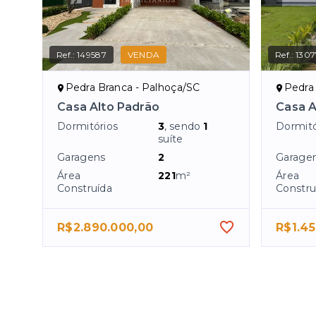
Ref.:
149587
VENDA
Ref.:
1307
Pedra Branca - Palhoça/SC
Pedra
Casa Alto Padrão
Casa A
Dormitórios
3
, sendo
1
Dormitó
suíte
Garagens
2
Garage
Área
221
m²
Área
Construída
Constru
R$2.890.000,00
R$1.45