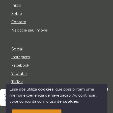
Início
Sobre
Contato
Negocie seu Imóvel
Social
Instagram
Facebook
Youtube
TikTok
Esse site utiliza
cookies
, que possibilitam uma
melhor experiência de navegação.
Ao continuar,
Olá! Fale com um de nossos corretores e encontre
seu lar!
você concorda com o uso de
cookies
.
© Copyright 2026 - LC Negócios Imobiliários - Todos
os direitos reservados