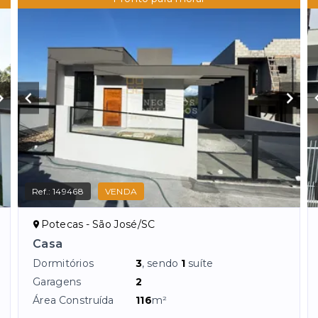
Ref.:
149468
VENDA
Potecas - São José/SC
Casa
Dormitórios
3
, sendo
1
suíte
Garagens
2
Área Construída
116
m²