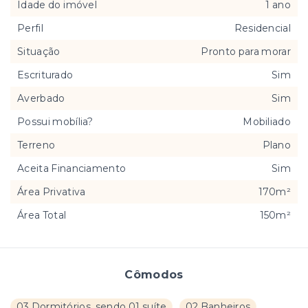
Idade do imóvel
1 ano
Perfil
Residencial
Situação
Pronto para morar
Escriturado
Sim
Averbado
Sim
Possui mobília?
Mobiliado
Terreno
Plano
Aceita Financiamento
Sim
Área Privativa
170m²
Área Total
150m²
Cômodos
03 Dormitórios, sendo 01 suíte
02 Banheiros