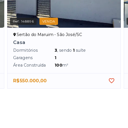
Ref.:
148896
VENDA
Sertão do Maruim - São José/SC
Casa
Dormitórios
3
, sendo
1
suíte
Garagens
1
Área Construída
100
m²
R$550.000,00