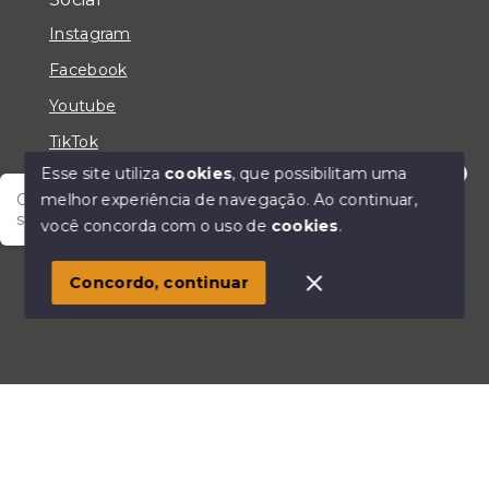
Instagram
Facebook
Youtube
TikTok
Esse site utiliza
cookies
, que possibilitam uma
melhor experiência de navegação.
Ao continuar,
Olá! Fale com um de nossos corretores e encontre
seu lar!
você concorda com o uso de
cookies
.
© Copyright 2026 - LC Negócios Imobiliários - Todos
os direitos reservados
Concordo, continuar
SITE PARA IMOBILIARIA
Início
Histórico
Favoritos