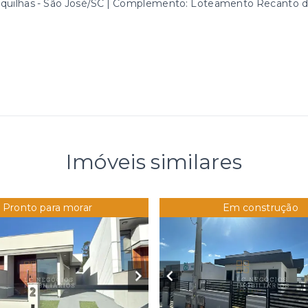
rquilhas - São José/SC | Complemento: Loteamento Recanto 
Imóveis similares
Pronto para morar
Em construção