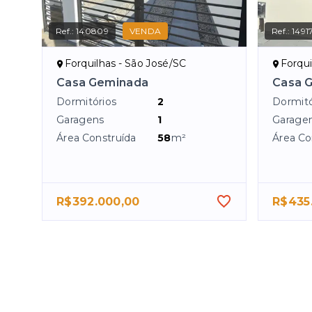
Ref.:
140809
VENDA
Ref.:
1491
Forquilhas - São José/SC
Forqui
Casa Geminada
Casa 
Dormitórios
2
Dormitó
Garagens
1
Garage
Área Construída
58
m²
Área Co
R$392.000,00
R$435