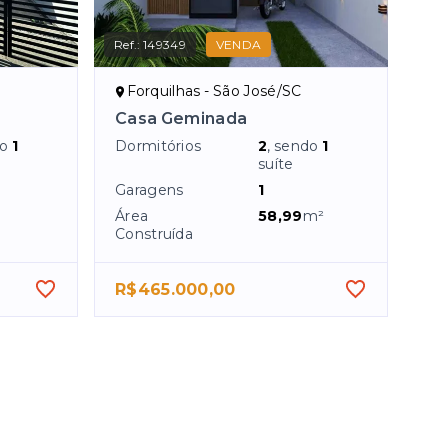
Ref.:
149349
VENDA
Forquilhas - São José/SC
Casa Geminada
do
1
Dormitórios
2
, sendo
1
suíte
Garagens
1
Área
58,99
m²
Construída
R$465.000,00