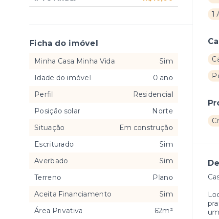
1 
Ca
Ficha do imóvel
C
Minha Casa Minha Vida
Sim
P
Idade do imóvel
0 ano
Perfil
Residencial
Pr
Posição solar
Norte
C
Situação
Em construção
Escriturado
Sim
Averbado
Sim
De
Cas
Terreno
Plano
Aceita Financiamento
Sim
Loc
pra
Área Privativa
62m²
uma