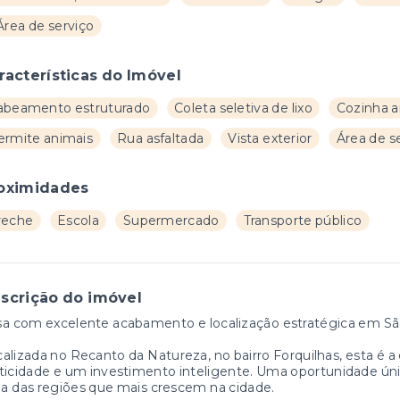
Área de serviço
racterísticas do Imóvel
abeamento estruturado
Coleta seletiva de lixo
Cozinha 
ermite animais
Rua asfaltada
Vista exterior
Área de s
oximidades
reche
Escola
Supermercado
Transporte público
scrição do imóvel
a com excelente acabamento e localização estratégica em Sã
alizada no Recanto da Natureza, no bairro Forquilhas, esta é a
ticidade e um investimento inteligente. Uma oportunidade ún
 das regiões que mais crescem na cidade.