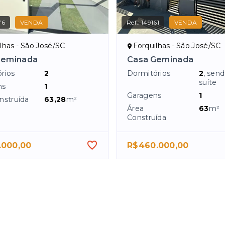
76
VENDA
Ref.:
149161
VENDA
lhas - São José/SC
Forquilhas - São José/SC
Geminada
Casa Geminada
rios
2
Dormitórios
2
, sen
suíte
ns
1
Garagens
1
nstruída
63,28
m²
Área
63
m²
Construída
.000,00
R$460.000,00