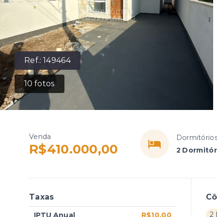
Ref.:
149464
10
fotos
Venda
Dormitório
R$410.000,00
2 Dormitór
Taxas
C
2 
IPTU Anual
R$10,00