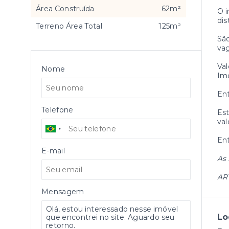
Área Construída
62m²
O i
dis
Terreno Área Total
125m²
São
vag
Val
Nome
Imó
Ent
Telefone
Est
val
En
E-mail
As 
AR
Mensagem
Lo