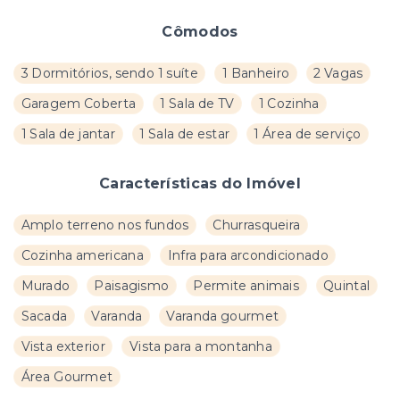
Cômodos
3 Dormitórios, sendo 1 suíte
1 Banheiro
2 Vagas
Garagem Coberta
1 Sala de TV
1 Cozinha
1 Sala de jantar
1 Sala de estar
1 Área de serviço
Características do Imóvel
Amplo terreno nos fundos
Churrasqueira
Cozinha americana
Infra para arcondicionado
Murado
Paisagismo
Permite animais
Quintal
Sacada
Varanda
Varanda gourmet
Vista exterior
Vista para a montanha
Área Gourmet