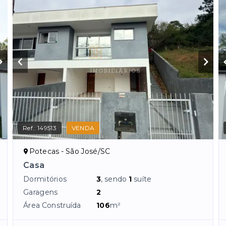
Ref.:
149513
VENDA
Potecas - São José/SC
Casa
Dormitórios
3
, sendo
1
suíte
Garagens
2
Área Construída
106
m²