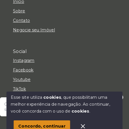
Início
Sobre
Contato
Negocie seu Imóvel
Social
Instagram
Facebook
Youtube
TikTok
Esse site utiliza
cookies
, que possibilitam uma
melhor experiência de navegação.
Ao continuar,
Olá! Fale com um de nossos corretores e encontre
seu lar!
você concorda com o uso de
cookies
.
© Copyright 2026 - LC Negócios Imobiliários - Todos
os direitos reservados
Concordo, continuar
SITE PARA IMOBILIARIA