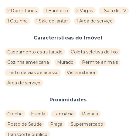
2 Dormitórios
1 Banheiro
2 Vagas
1 Sala de TV
1 Cozinha
1 Sala de jantar
1 Área de serviço
Características do Imóvel
Cabeamento estruturado
Coleta seletiva de lixo
Cozinha americana
Murado
Permite animais
Perto de vias de acesso
Vista exterior
Área de serviço
Proximidades
Creche
Escola
Farmácia
Padaria
Posto de Saúde
Praça
Supermercado
Transporte público