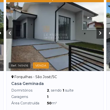
Ref.:
149416
VENDA
Forquilhas - São José/SC
Casa Geminada
Dormitórios
2
, sendo
1
suíte
Garagens
1
Área Construída
50
m²