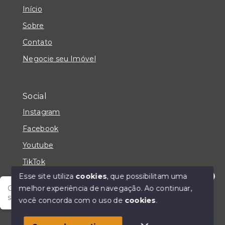
Início
Sobre
Contato
Negocie seu Imóvel
Social
Instagram
Facebook
Youtube
TikTok
Esse site utiliza
cookies
, que possibilitam uma
melhor experiência de navegação.
Ao continuar,
Olá! Fale com um de nossos corretores e encontre
seu lar!
você concorda com o uso de
cookies
.
© Copyright 2026 - LC Negócios Imobiliários - Todos
os direitos reservados