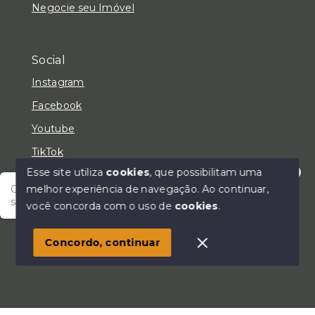
Negocie seu Imóvel
Social
Instagram
Facebook
Youtube
TikTok
Esse site utiliza
cookies
, que possibilitam uma
melhor experiência de navegação.
Ao continuar,
Olá! Fale com um de nossos corretores e encontre
seu lar!
você concorda com o uso de
cookies
.
© Copyright 2026 - LC Negócios Imobiliários - Todos
os direitos reservados
Concordo, continuar
SITE PARA IMOBILIARIA