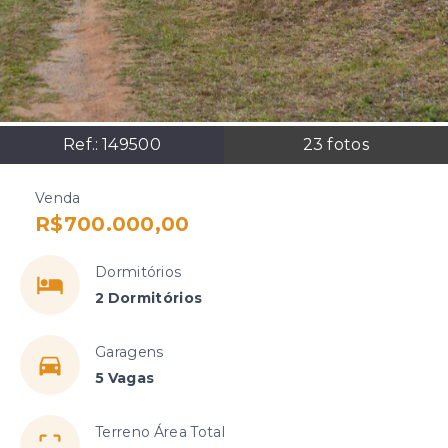
Ref.:
149500
23
fotos
Venda
R$700.000,00
Dormitórios
2 Dormitórios
Garagens
5 Vagas
Terreno Área Total