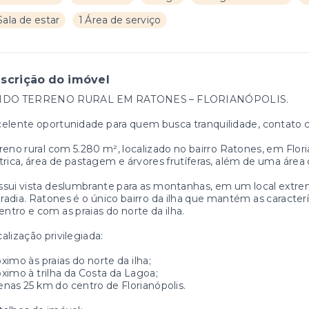
Sala de estar
1 Área de serviço
scrição do imóvel
NDO TERRENO RURAL EM RATONES – FLORIANÓPOLIS.
elente oportunidade para quem busca tranquilidade, contato c
reno rural com 5.280 m², localizado no bairro Ratones, em Flo
trica, área de pastagem e árvores frutíferas, além de uma área
sui vista deslumbrante para as montanhas, em um local extrem
adia. Ratones é o único bairro da ilha que mantém as caracter
entro e com as praias do norte da ilha.
alização privilegiada:
ximo às praias do norte da ilha;
ximo à trilha da Costa da Lagoa;
nas 25 km do centro de Florianópolis.