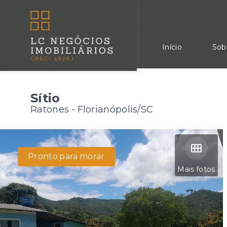
Início
Sob
Sítio
Ratones - Florianópolis/SC
Pronto para morar
Mais fotos