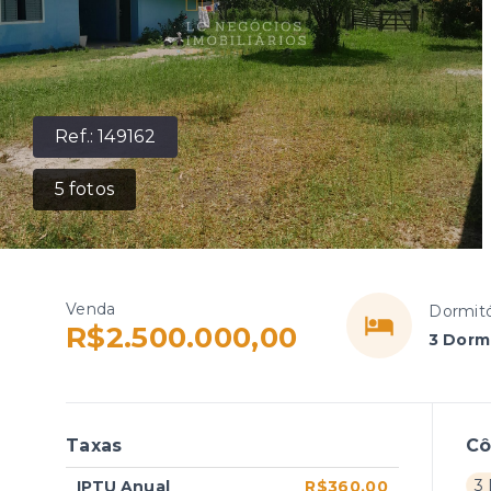
Ref.:
149162
5
fotos
Venda
Dormitó
R$2.500.000,00
3 Dorm
Taxas
C
3
IPTU Anual
R$360,00