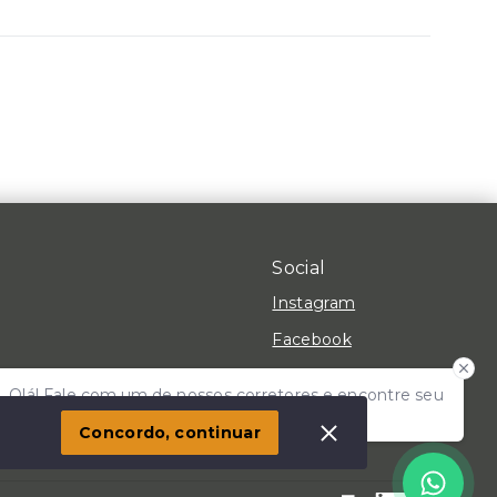
Social
Instagram
Facebook
Youtube
Olá! Fale com um de nossos corretores e encontre seu
 Imóvel
TikTok
lar!
Concordo, continuar