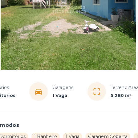
rios
Garagens
Terreno Área
itórios
1 Vaga
5.280 m²
ômodos
 Dormitórios
1 Banheiro
1 Vaga
Garagem Coberta