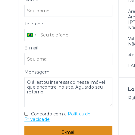
Det
Áre
Áre
IPT
Telefone
Nã
Val
Não
E-mail
As 
FA
Mensagem
Lo
Rat
Concordo com a
Política de
Privacidade
E-mail