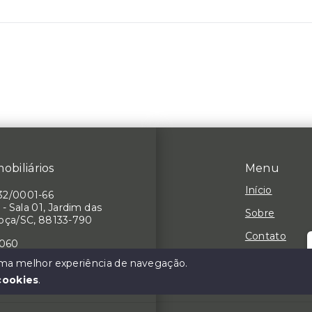
obiliários
Menu
Início
32/0001-66
 - Sala 01, Jardim das
Sobre
hoça/SC, 88133-790
Contato
7060
Negocie seu
 uma melhor experiência de navegação.
cookies
.