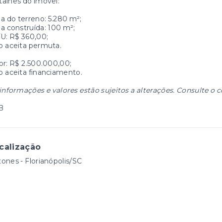
alhes do imóvel:
a do terreno: 5.280 m²;
a construída: 100 m²;
U: R$ 360,00;
o aceita permuta.
or: R$ 2.500.000,00;
 aceita financiamento.
informações e valores estão sujeitos a alterações. Consulte o c
B
calização
ones - Florianópolis/SC