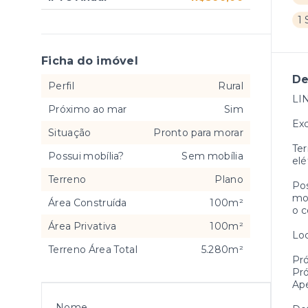
1 
Ficha do imóvel
De
Perfil
Rural
LI
Próximo ao mar
Sim
Exc
Situação
Pronto para morar
Ter
Possui mobília?
Sem mobília
elé
Terreno
Plano
Pos
mor
Área Construída
100m²
o c
Área Privativa
100m²
Loc
Terreno Área Total
5.280m²
Pró
Pró
Ape
Nome