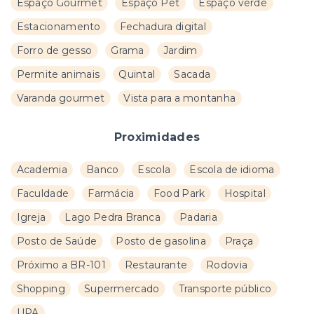
Espaço Gourmet
Espaço Pet
Espaço verde
Estacionamento
Fechadura digital
Forro de gesso
Grama
Jardim
Permite animais
Quintal
Sacada
Varanda gourmet
Vista para a montanha
Proximidades
Academia
Banco
Escola
Escola de idioma
Faculdade
Farmácia
Food Park
Hospital
Igreja
Lago Pedra Branca
Padaria
Posto de Saúde
Posto de gasolina
Praça
Próximo a BR-101
Restaurante
Rodovia
Shopping
Supermercado
Transporte público
UPA