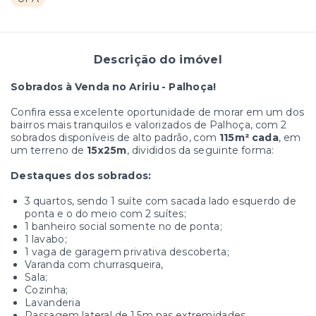
Descrição do imóvel
Sobrados à Venda no Aririu - Palhoça!
Confira essa excelente oportunidade de morar em um dos
bairros mais tranquilos e valorizados de Palhoça, com 2
sobrados disponíveis de alto padrão, com
115m² cada
, em
um terreno de
15x25m
, divididos da seguinte forma:
Destaques dos sobrados:
3 quartos, sendo 1 suíte com sacada lado esquerdo de
ponta e o do meio com 2 suítes;
1 banheiro social somente no de ponta;
1 lavabo;
1 vaga de garagem privativa descoberta;
Varanda com churrasqueira,
Sala;
Cozinha;
Lavanderia
Passagem lateral de 1.5m nas extremidades,