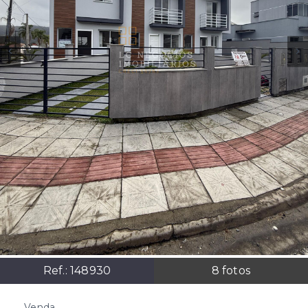
Ref.:
148930
8
fotos
Venda