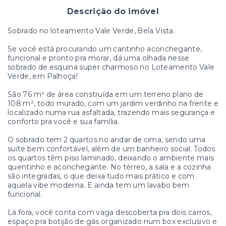
Descrição do imóvel
Sobrado no loteamento Vale Verde, Bela Vista.
Se você está procurando um cantinho aconchegante,
funcional e pronto pra morar, dá uma olhada nesse
sobrado de esquina super charmoso no Loteamento Vale
Verde, em Palhoça!
São 76 m² de área construída em um terreno plano de
108 m², todo murado, com um jardim verdinho na frente e
localizado numa rua asfaltada, trazendo mais segurança e
conforto pra você e sua família.
O sobrado tem 2 quartos no andar de cima, sendo uma
suíte bem confortável, além de um banheiro social. Todos
os quartos têm piso laminado, deixando o ambiente mais
quentinho e aconchegante. No térreo, a sala e a cozinha
são integradas, o que deixa tudo mais prático e com
aquela vibe moderna. E ainda tem um lavabo bem
funcional.
Lá fora, você conta com vaga descoberta pra dois carros,
espaço pra botijão de gás organizado num box exclusivo e