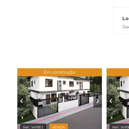
Lo
Gu
Em construção
Ref.:
149583
VENDA
Ref.:
1495