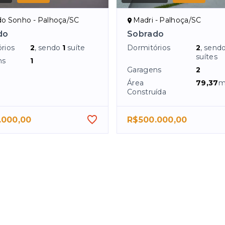
do Sonho - Palhoça/SC
Madri - Palhoça/SC
do
Sobrado
rios
2
, sendo
1
suíte
Dormitórios
2
, send
suítes
ns
1
Garagens
2
Área
79,37
m
Construída
.000,00
R$500.000,00