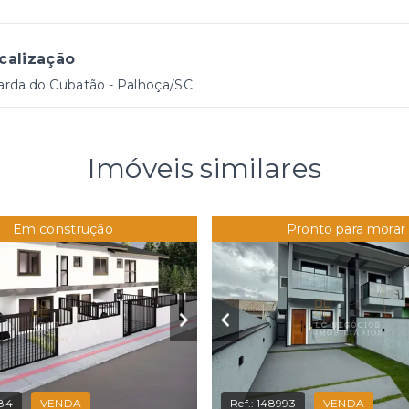
calização
arda do Cubatão - Palhoça/SC
Imóveis similares
Em construção
Pronto para morar
84
VENDA
Ref.:
148993
VENDA