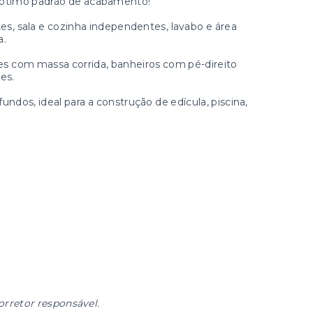
 ótimo padrão de acabamento!
es, sala e cozinha independentes, lavabo e área
a.
s com massa corrida, banheiros com pé-direito
es.
dos, ideal para a construção de edícula, piscina,
orretor responsável.