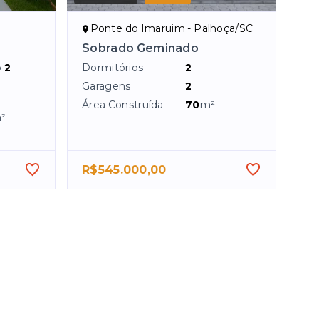
Ponte do Imaruim - Palhoça/SC
Sobrado Geminado
o
2
Dormitórios
2
Garagens
2
Área Construída
70
m²
²
R$545.000,00