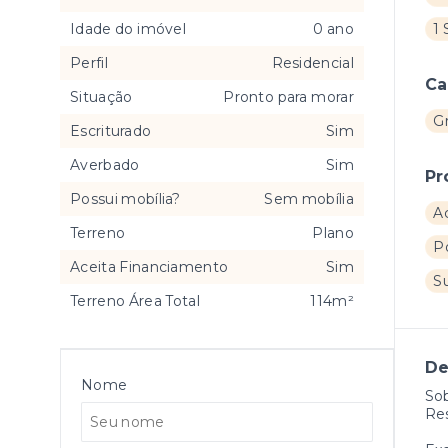
Idade do imóvel
0 ano
1 
Perfil
Residencial
Ca
Situação
Pronto para morar
G
Escriturado
Sim
Averbado
Sim
Pr
Possui mobília?
Sem mobília
A
Terreno
Plano
P
Aceita Financiamento
Sim
S
Terreno Área Total
114m²
De
Nome
So
Res