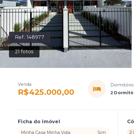
Ref.:
148977
21
fotos
Venda
Dormitório
R$425.000,00
2 Dormitór
Ficha do imóvel
C
Minha Casa Minha Vida
Sim
2 