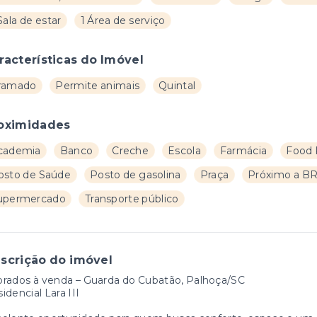
Sala de estar
1 Área de serviço
racterísticas do Imóvel
ramado
Permite animais
Quintal
oximidades
cademia
Banco
Creche
Escola
Farmácia
Food 
osto de Saúde
Posto de gasolina
Praça
Próximo a BR
upermercado
Transporte público
scrição do imóvel
brados à venda – Guarda do Cubatão, Palhoça/SC
idencial Lara III