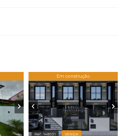
Em construção
Ref.:
148931
VENDA