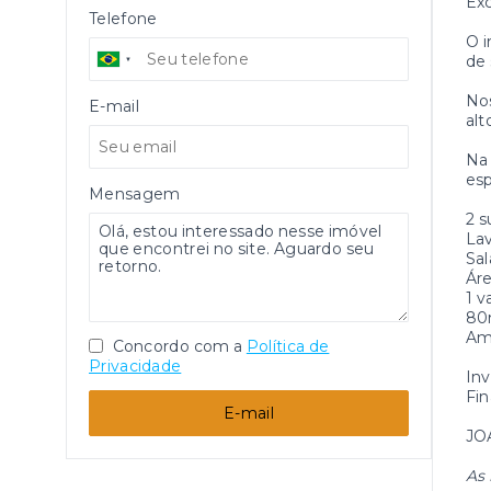
Ex
Telefone
O i
de 
Nos
E-mail
alt
Na 
esp
Mensagem
2 s
La
Sal
Áre
1 
80m
Amp
Concordo com a
Política de
Privacidade
In
Fin
E-mail
JO
As 