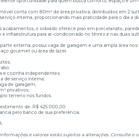
celente oportunidade para quem busca conforto, espaço e um
móvel conta com 80m² de área privativa, distribuídos em 2 suít
serviço interna, proporcionando mais praticidade para o dia a di
 acabamentos, o sobrado oferece piso em porcelanato, parede
o e infraestrutura para ar-condicionado no térreo e nas duas suít
parte externa, possui vaga de garagem e uma ampla área nos fun
aço gourmet ou área de lazer.
uítes;
vabo;
a e cozinha independentes;
a de serviço interna;
vaga de garagem;
² privativos;
lo terreno nos fundos.
vestimento de: R$ 425.000,00
ancia pelo banco de sua preferência.
A
informações e valores estão sujeitos a alterações. Consulte o c