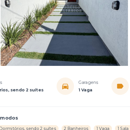
s
Garagens
ios, sendo 2 suítes
1 Vaga
ômodos
Dormitórios, sendo 2 suítes
2 Banheiros
1 Vaga
1 Sala