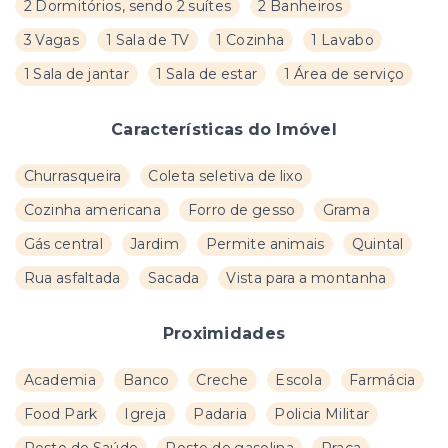
2 Dormitórios, sendo 2 suítes
2 Banheiros
3 Vagas
1 Sala de TV
1 Cozinha
1 Lavabo
1 Sala de jantar
1 Sala de estar
1 Área de serviço
Características do Imóvel
Churrasqueira
Coleta seletiva de lixo
Cozinha americana
Forro de gesso
Grama
Gás central
Jardim
Permite animais
Quintal
Rua asfaltada
Sacada
Vista para a montanha
Proximidades
Academia
Banco
Creche
Escola
Farmácia
Food Park
Igreja
Padaria
Policia Militar