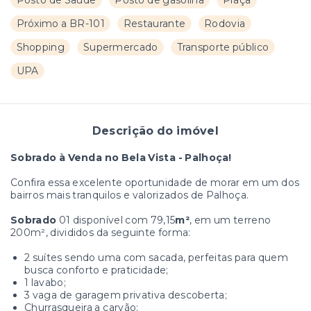
Posto de Saúde
Posto de gasolina
Praça
Próximo a BR-101
Restaurante
Rodovia
Shopping
Supermercado
Transporte público
UPA
Descrição do imóvel
Sobrado à Venda no Bela Vista - Palhoça!
Confira essa excelente oportunidade de morar em um dos
bairros mais tranquilos e valorizados de Palhoça.
Sobrado
01 disponível com 79,15
m²
, em um terreno
200m², divididos da seguinte forma:
2 suítes sendo uma com sacada, perfeitas para quem
busca conforto e praticidade;
1 lavabo;
3 vaga de garagem privativa descoberta;
Churrasqueira a carvão;