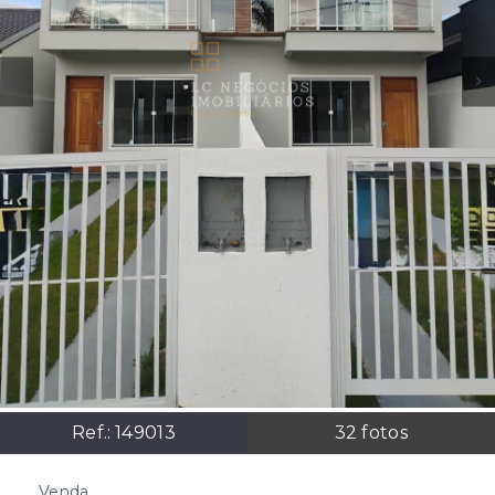
Ref.:
149013
32
fotos
Venda