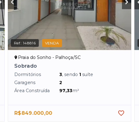
Ref.:
148816
VENDA
Praia do Sonho - Palhoça/SC
Sobrado
Dormitórios
3
, sendo
1
suíte
Garagens
2
Área Construída
97,33
m²
R$849.000,00