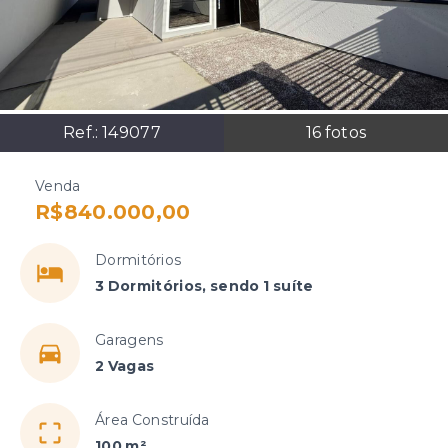
Ref.:
149077
16
fotos
Venda
R$840.000,00
Dormitórios
3 Dormitórios, sendo 1 suíte
Garagens
2 Vagas
Área Construída
100 m²