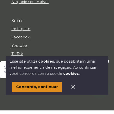
Negocie seu Imóvel
Social
Instagram
Facebook
Youtube
TikTok
Esse site utiliza
cookies
, que possibilitam uma
melhor experiência de navegação.
Ao continuar,
Olá! Fale com um de nossos corretores e encontre
seu lar!
você concorda com o uso de
cookies
.
© Copyright 2026 - LC Negócios Imobiliários - Todos
os direitos reservados
Concordo, continuar
SITE PARA IMOBILIARIA