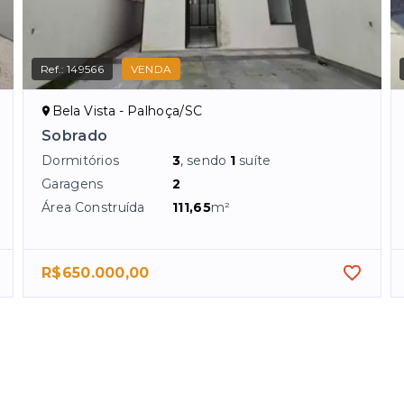
Ref.:
149566
VENDA
Bela Vista - Palhoça/SC
Sobrado
Dormitórios
3
, sendo
1
suíte
Garagens
2
Área Construída
111,65
m²
R$650.000,00