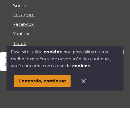
Social
Instagram
Facebook
Youtube
TikTok
Esse site utiliza
cookies
, que possibilitam uma
melhor experiência de navegação.
Ao continuar,
Olá! Fale com um de nossos corretores e encontre
seu lar!
você concorda com o uso de
cookies
.
© Copyright 2026 - LC Negócios Imobiliários - Todos
os direitos reservados
Concordo, continuar
SITE PARA IMOBILIARIA
Início
Histórico
Favoritos