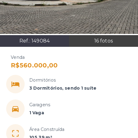
Ref.:
149084
16
fotos
Venda
R$560.000,00
Dormitórios
3 Dormitórios, sendo 1 suíte
Garagens
1 Vaga
Área Construída
105,39 m²