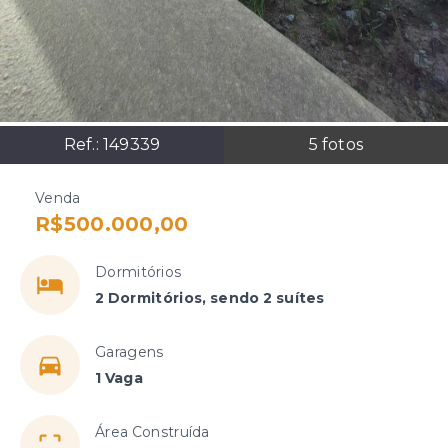
Ref.:
149339
5
fotos
Venda
R$500.000,00
Dormitórios
2 Dormitórios, sendo 2 suítes
Garagens
1 Vaga
Área Construída