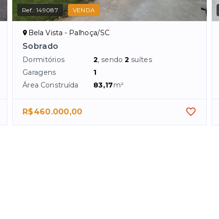
Ref.:
149087
VENDA
Bela Vista - Palhoça/SC
Sobrado
Dormitórios
2
, sendo
2
suítes
Garagens
1
Área Construída
83,17
m²
R$460.000,00